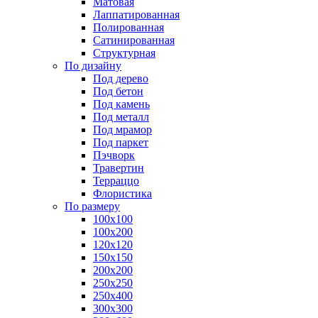
Матовая
Лаппатированная
Полированная
Сатинированная
Структурная
По дизайну
Под дерево
Под бетон
Под камень
Под металл
Под мрамор
Под паркет
Пэчворк
Травертин
Терраццо
Флористика
По размеру
100х100
100х200
120х120
150х150
200х200
250х250
250х400
300х300