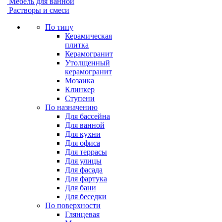
Мебель для ванной
Растворы и смеси
По типу
Керамическая
плитка
Керамогранит
Утолщенный
керамогранит
Мозаика
Клинкер
Ступени
По назначению
Для бассейна
Для ванной
Для кухни
Для офиса
Для террасы
Для улицы
Для фасада
Для фартука
Для бани
Для беседки
По поверхности
Глянцевая