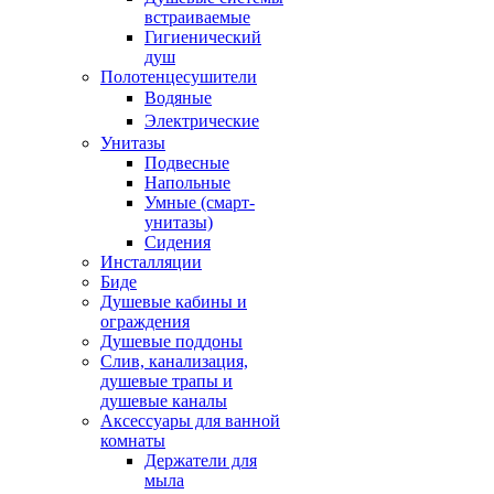
встраиваемые
Гигиенический
душ
Полотенцесушители
ㅤВодяные
ㅤЭлектрические
Унитазы
Подвесные
Напольные
Умные (смарт-
унитазы)
Сидения
Инсталляции
Биде
Душевые кабины и
ограждения
Душевые поддоны
Слив, канализация,
душевые трапы и
душевые каналы
Аксессуары для ванной
комнаты
Держатели для
мыла