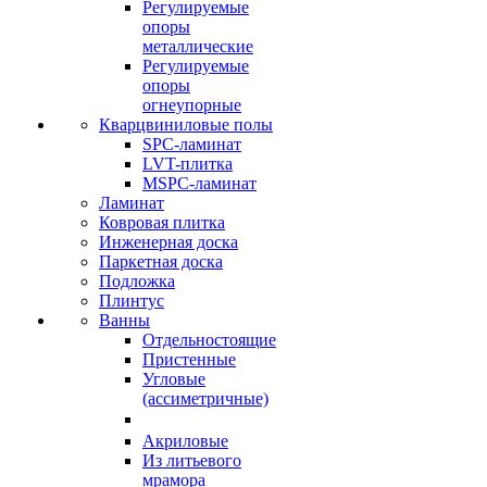
Регулируемые
опоры
металлические
Регулируемые
опоры
огнеупорные
Кварцвиниловые полы
SPC-ламинат
LVT-плитка
MSPC-ламинат
Ламинат
Ковровая плитка
Инженерная доска
Паркетная доска
Подложка
Плинтус
Ванны
Отдельностоящие
Пристенные
Угловые
(ассиметричные)
Акриловые
Из литьевого
мрамора