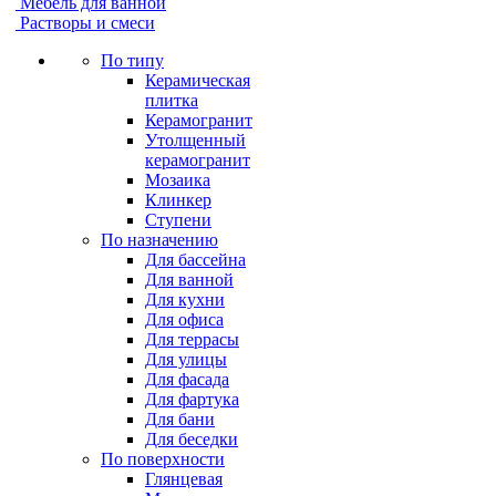
Мебель для ванной
Растворы и смеси
По типу
Керамическая
плитка
Керамогранит
Утолщенный
керамогранит
Мозаика
Клинкер
Ступени
По назначению
Для бассейна
Для ванной
Для кухни
Для офиса
Для террасы
Для улицы
Для фасада
Для фартука
Для бани
Для беседки
По поверхности
Глянцевая