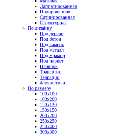
Матовая
Лаппатированная
Полированная
Сатинированная
Структурная
По дизайну
Под дерево
Под бетон
Под камень
Под металл
Под мрамор
Под паркет
Пэчворк
Травертин
Терраццо
Флористика
По размеру
100х100
100х200
120х120
150х150
200х200
250х250
250х400
300х300