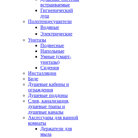
встраиваемые
Гигиенический
душ
Полотенцесушители
ㅤВодяные
ㅤЭлектрические
Унитазы
Подвесные
Напольные
Умные (смарт-
унитазы)
Сидения
Инсталляции
Биде
Душевые кабины и
ограждения
Душевые поддоны
Слив, канализация,
душевые трапы и
душевые каналы
Аксессуары для ванной
комнаты
Держатели для
мыла