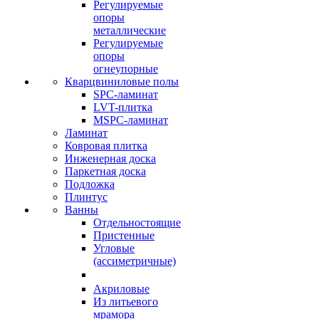
Регулируемые
опоры
металлические
Регулируемые
опоры
огнеупорные
Кварцвиниловые полы
SPC-ламинат
LVT-плитка
MSPC-ламинат
Ламинат
Ковровая плитка
Инженерная доска
Паркетная доска
Подложка
Плинтус
Ванны
Отдельностоящие
Пристенные
Угловые
(ассиметричные)
Акриловые
Из литьевого
мрамора