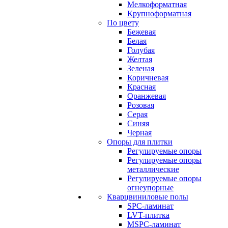
Мелкоформатная
Крупноформатная
По цвету
Бежевая
Белая
Голубая
Желтая
Зеленая
Коричневая
Красная
Оранжевая
Розовая
Серая
Синяя
Черная
Опоры для плитки
Регулируемые опоры
Регулируемые опоры
металлические
Регулируемые опоры
огнеупорные
Кварцвиниловые полы
SPC-ламинат
LVT-плитка
MSPC-ламинат