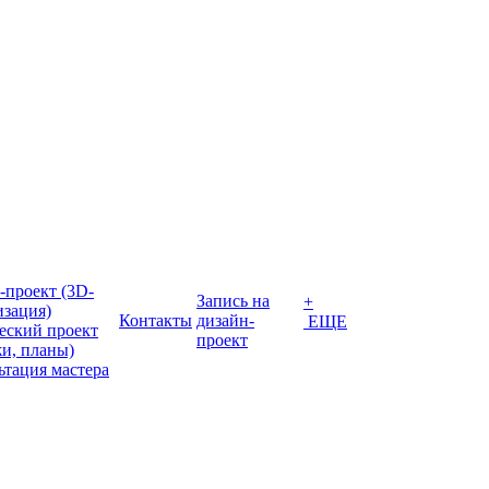
-проект (3D-
Запись на
+
изация)
Контакты
дизайн-
ЕЩЕ
еский проект
проект
жи, планы)
ьтация мастера