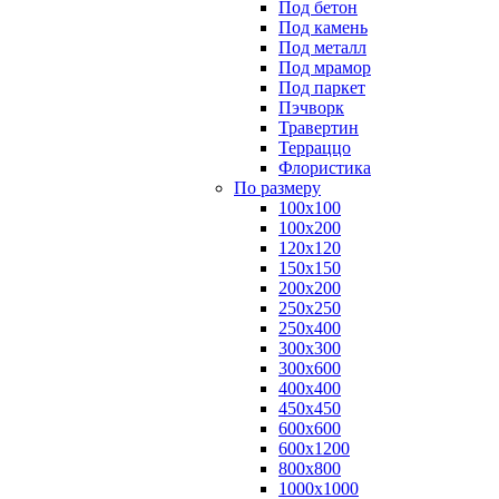
Под бетон
Под камень
Под металл
Под мрамор
Под паркет
Пэчворк
Травертин
Терраццо
Флористика
По размеру
100х100
100х200
120х120
150х150
200х200
250х250
250х400
300х300
300х600
400х400
450х450
600х600
600х1200
800х800
1000х1000