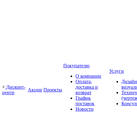
Покупателю
Услуги
О компании
Оплата,
Дизайн
Дисконт-
доставка и
визуал
Акции
Проекты
центр
возврат
Технич
График
(черте
поставок
Консул
Новости