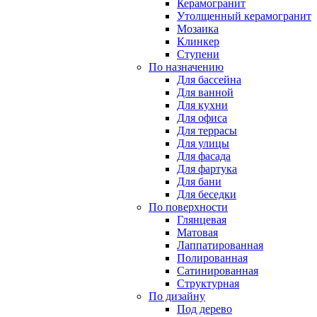
Керамогранит
Утолщенный керамогранит
Мозаика
Клинкер
Ступени
По назначению
Для бассейна
Для ванной
Для кухни
Для офиса
Для террасы
Для улицы
Для фасада
Для фартука
Для бани
Для беседки
По поверхности
Глянцевая
Матовая
Лаппатированная
Полированная
Сатинированная
Структурная
По дизайну
Под дерево