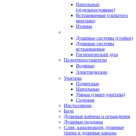
Напольные
(отдельностоящие)
Встраиваемые (скрытого
монтажа)
Изливы
Душевые системы (стойки)
Душевые системы
встраиваемые
Гигиенический душ
Полотенцесушители
ㅤВодяные
ㅤЭлектрические
Унитазы
Подвесные
Напольные
Умные (смарт-унитазы)
Сидения
Инсталляции
Биде
Душевые кабины и ограждения
Душевые поддоны
Слив, канализация, душевые
трапы и душевые каналы