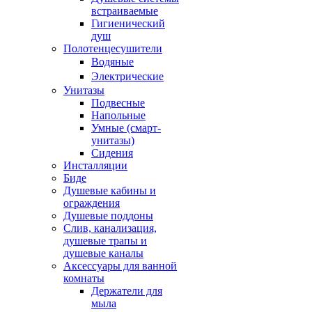
встраиваемые
Гигиенический
душ
Полотенцесушители
ㅤВодяные
ㅤЭлектрические
Унитазы
Подвесные
Напольные
Умные (смарт-
унитазы)
Сидения
Инсталляции
Биде
Душевые кабины и
ограждения
Душевые поддоны
Слив, канализация,
душевые трапы и
душевые каналы
Аксессуары для ванной
комнаты
Держатели для
мыла