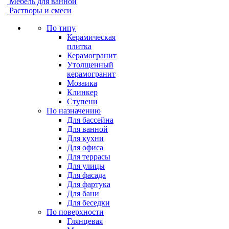
Мебель для ванной
Растворы и смеси
По типу
Керамическая
плитка
Керамогранит
Утолщенный
керамогранит
Мозаика
Клинкер
Ступени
По назначению
Для бассейна
Для ванной
Для кухни
Для офиса
Для террасы
Для улицы
Для фасада
Для фартука
Для бани
Для беседки
По поверхности
Глянцевая