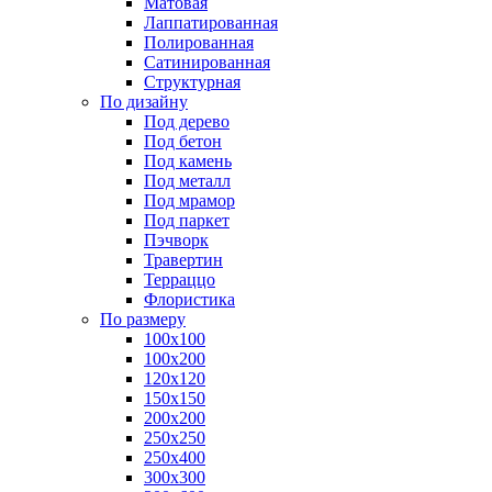
Матовая
Лаппатированная
Полированная
Сатинированная
Структурная
По дизайну
Под дерево
Под бетон
Под камень
Под металл
Под мрамор
Под паркет
Пэчворк
Травертин
Терраццо
Флористика
По размеру
100х100
100х200
120х120
150х150
200х200
250х250
250х400
300х300