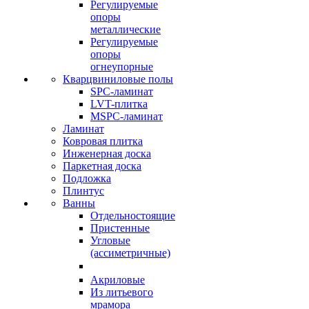
Регулируемые
опоры
металлические
Регулируемые
опоры
огнеупорные
Кварцвиниловые полы
SPC-ламинат
LVT-плитка
MSPC-ламинат
Ламинат
Ковровая плитка
Инженерная доска
Паркетная доска
Подложка
Плинтус
Ванны
Отдельностоящие
Пристенные
Угловые
(ассиметричные)
Акриловые
Из литьевого
мрамора