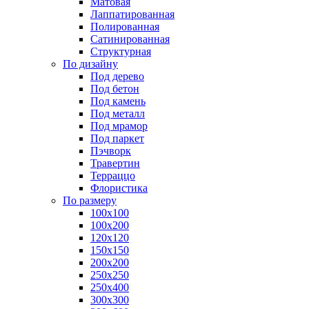
Матовая
Лаппатированная
Полированная
Сатинированная
Структурная
По дизайну
Под дерево
Под бетон
Под камень
Под металл
Под мрамор
Под паркет
Пэчворк
Травертин
Терраццо
Флористика
По размеру
100х100
100х200
120х120
150х150
200х200
250х250
250х400
300х300