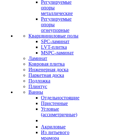
Регулируемые
опоры
металлические
Регулируемые
опоры
огнеупорные
Кварцвиниловые полы
SPC-ламинат
LVT-плитка
MSPC-ламинат
Ламинат
Ковровая плитка
Инженерная доска
Паркетная доска
Подложка
Плинтус
Ванны
Отдельностоящие
Пристенные
Угловые
(ассиметричные)
Акриловые
Из литьевого
мрамора