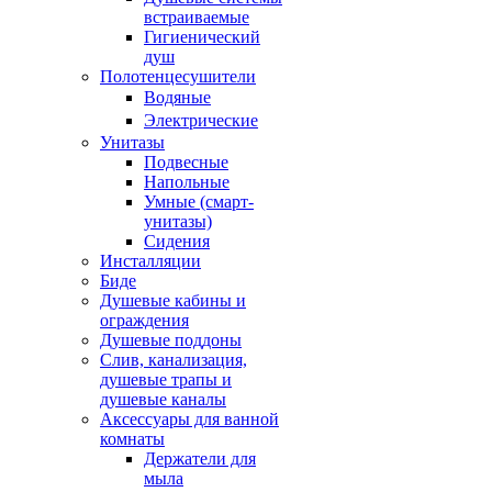
встраиваемые
Гигиенический
душ
Полотенцесушители
ㅤВодяные
ㅤЭлектрические
Унитазы
Подвесные
Напольные
Умные (смарт-
унитазы)
Сидения
Инсталляции
Биде
Душевые кабины и
ограждения
Душевые поддоны
Слив, канализация,
душевые трапы и
душевые каналы
Аксессуары для ванной
комнаты
Держатели для
мыла