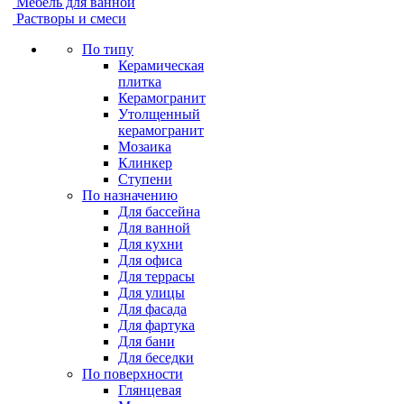
Мебель для ванной
Растворы и смеси
По типу
Керамическая
плитка
Керамогранит
Утолщенный
керамогранит
Мозаика
Клинкер
Ступени
По назначению
Для бассейна
Для ванной
Для кухни
Для офиса
Для террасы
Для улицы
Для фасада
Для фартука
Для бани
Для беседки
По поверхности
Глянцевая