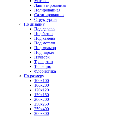
Матовая
Лаппатированная
Полированная
Сатинированная
Структурная
По дизайну
Под дерево
Под бетон
Под камень
Под металл
Под мрамор
Под паркет
Пэчворк
Травертин
Терраццо
Флористика
По размеру
100х100
100х200
120х120
150х150
200х200
250х250
250х400
300х300