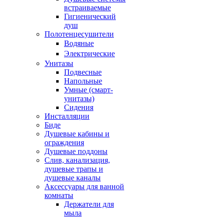
встраиваемые
Гигиенический
душ
Полотенцесушители
ㅤВодяные
ㅤЭлектрические
Унитазы
Подвесные
Напольные
Умные (смарт-
унитазы)
Сидения
Инсталляции
Биде
Душевые кабины и
ограждения
Душевые поддоны
Слив, канализация,
душевые трапы и
душевые каналы
Аксессуары для ванной
комнаты
Держатели для
мыла