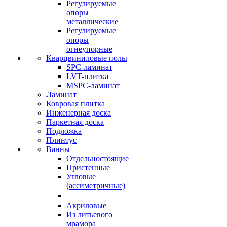
Регулируемые
опоры
металлические
Регулируемые
опоры
огнеупорные
Кварцвиниловые полы
SPC-ламинат
LVT-плитка
MSPC-ламинат
Ламинат
Ковровая плитка
Инженерная доска
Паркетная доска
Подложка
Плинтус
Ванны
Отдельностоящие
Пристенные
Угловые
(ассиметричные)
Акриловые
Из литьевого
мрамора