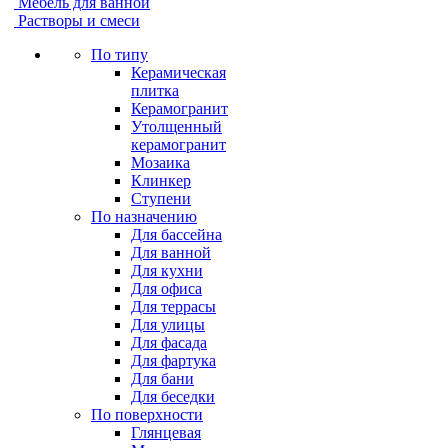
Мебель для ванной
Растворы и смеси
По типу
Керамическая
плитка
Керамогранит
Утолщенный
керамогранит
Мозаика
Клинкер
Ступени
По назначению
Для бассейна
Для ванной
Для кухни
Для офиса
Для террасы
Для улицы
Для фасада
Для фартука
Для бани
Для беседки
По поверхности
Глянцевая