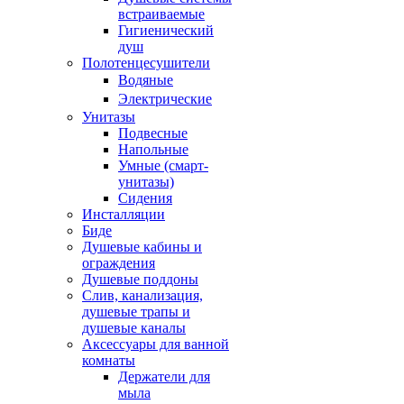
встраиваемые
Гигиенический
душ
Полотенцесушители
ㅤВодяные
ㅤЭлектрические
Унитазы
Подвесные
Напольные
Умные (смарт-
унитазы)
Сидения
Инсталляции
Биде
Душевые кабины и
ограждения
Душевые поддоны
Слив, канализация,
душевые трапы и
душевые каналы
Аксессуары для ванной
комнаты
Держатели для
мыла