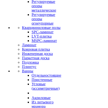
Регулируемые
опоры
металлические
Регулируемые
опоры
огнеупорные
Кварцвиниловые полы
SPC-ламинат
LVT-плитка
MSPC-ламинат
Ламинат
Ковровая плитка
Инженерная доска
Паркетная доска
Подложка
Плинтус
Ванны
Отдельностоящие
Пристенные
Угловые
(ассиметричные)
Акриловые
Из литьевого
мрамора