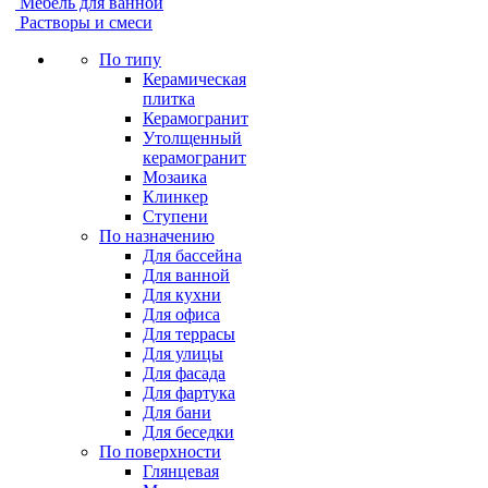
Мебель для ванной
Растворы и смеси
По типу
Керамическая
плитка
Керамогранит
Утолщенный
керамогранит
Мозаика
Клинкер
Ступени
По назначению
Для бассейна
Для ванной
Для кухни
Для офиса
Для террасы
Для улицы
Для фасада
Для фартука
Для бани
Для беседки
По поверхности
Глянцевая