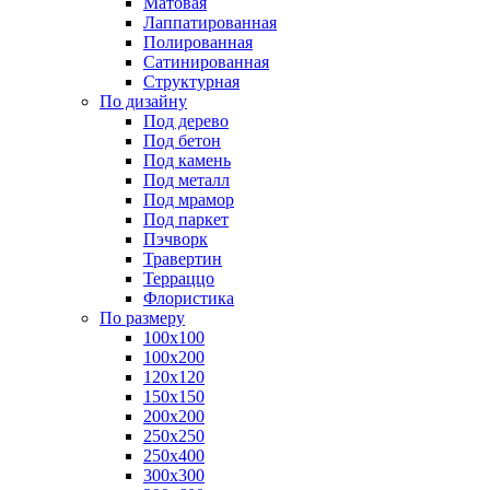
Матовая
Лаппатированная
Полированная
Сатинированная
Структурная
По дизайну
Под дерево
Под бетон
Под камень
Под металл
Под мрамор
Под паркет
Пэчворк
Травертин
Терраццо
Флористика
По размеру
100х100
100х200
120х120
150х150
200х200
250х250
250х400
300х300