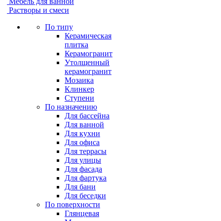
Мебель для ванной
Растворы и смеси
По типу
Керамическая
плитка
Керамогранит
Утолщенный
керамогранит
Мозаика
Клинкер
Ступени
По назначению
Для бассейна
Для ванной
Для кухни
Для офиса
Для террасы
Для улицы
Для фасада
Для фартука
Для бани
Для беседки
По поверхности
Глянцевая