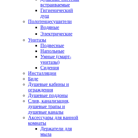
встраиваемые
Гигиенический
душ
Полотенцесушители
ㅤВодяные
ㅤЭлектрические
Унитазы
Подвесные
Напольные
Умные (смарт-
унитазы)
Сидения
Инсталляции
Биде
Душевые кабины и
ограждения
Душевые поддоны
Слив, канализация,
душевые трапы и
душевые каналы
Аксессуары для ванной
комнаты
Держатели для
мыла