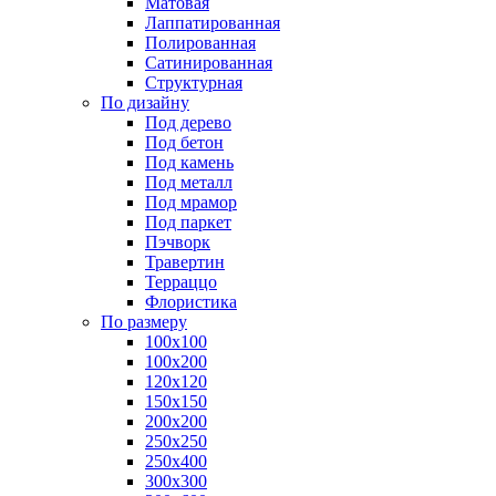
Матовая
Лаппатированная
Полированная
Сатинированная
Структурная
По дизайну
Под дерево
Под бетон
Под камень
Под металл
Под мрамор
Под паркет
Пэчворк
Травертин
Терраццо
Флористика
По размеру
100х100
100х200
120х120
150х150
200х200
250х250
250х400
300х300