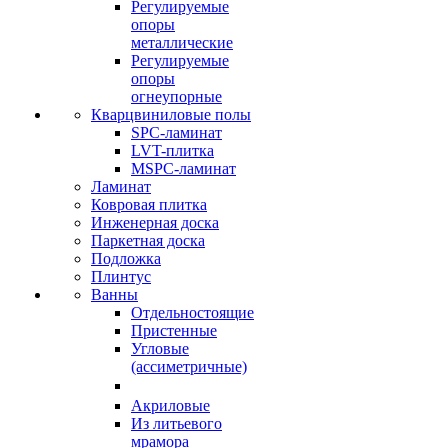
Регулируемые
опоры
металлические
Регулируемые
опоры
огнеупорные
Кварцвиниловые полы
SPC-ламинат
LVT-плитка
MSPC-ламинат
Ламинат
Ковровая плитка
Инженерная доска
Паркетная доска
Подложка
Плинтус
Ванны
Отдельностоящие
Пристенные
Угловые
(ассиметричные)
Акриловые
Из литьевого
мрамора