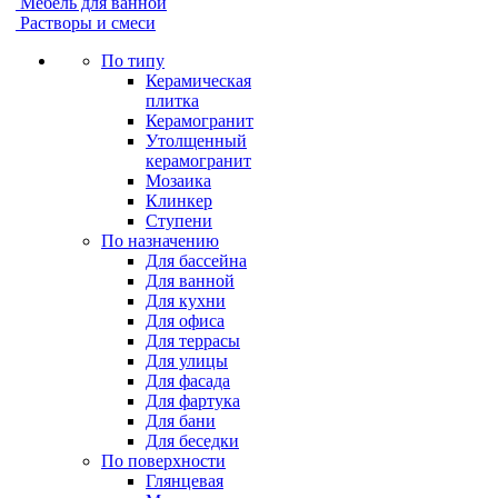
Мебель для ванной
Растворы и смеси
По типу
Керамическая
плитка
Керамогранит
Утолщенный
керамогранит
Мозаика
Клинкер
Ступени
По назначению
Для бассейна
Для ванной
Для кухни
Для офиса
Для террасы
Для улицы
Для фасада
Для фартука
Для бани
Для беседки
По поверхности
Глянцевая