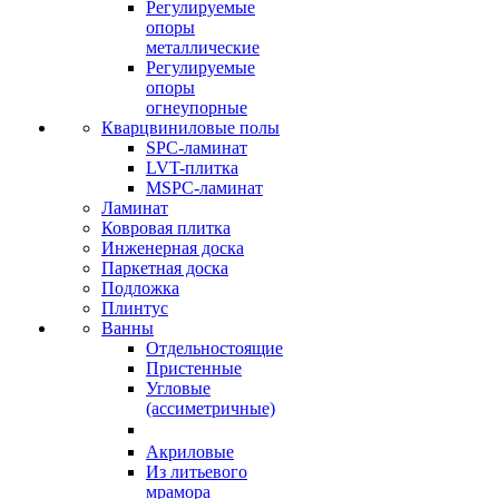
Регулируемые
опоры
металлические
Регулируемые
опоры
огнеупорные
Кварцвиниловые полы
SPC-ламинат
LVT-плитка
MSPC-ламинат
Ламинат
Ковровая плитка
Инженерная доска
Паркетная доска
Подложка
Плинтус
Ванны
Отдельностоящие
Пристенные
Угловые
(ассиметричные)
Акриловые
Из литьевого
мрамора