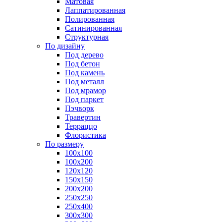
Матовая
Лаппатированная
Полированная
Сатинированная
Структурная
По дизайну
Под дерево
Под бетон
Под камень
Под металл
Под мрамор
Под паркет
Пэчворк
Травертин
Терраццо
Флористика
По размеру
100х100
100х200
120х120
150х150
200х200
250х250
250х400
300х300