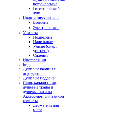
встраиваемые
Гигиенический
душ
Полотенцесушители
ㅤВодяные
ㅤЭлектрические
Унитазы
Подвесные
Напольные
Умные (смарт-
унитазы)
Сидения
Инсталляции
Биде
Душевые кабины и
ограждения
Душевые поддоны
Слив, канализация,
душевые трапы и
душевые каналы
Аксессуары для ванной
комнаты
Держатели для
мыла