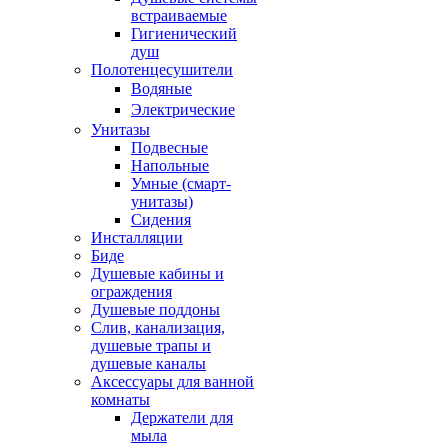
встраиваемые
Гигиенический
душ
Полотенцесушители
ㅤВодяные
ㅤЭлектрические
Унитазы
Подвесные
Напольные
Умные (смарт-
унитазы)
Сидения
Инсталляции
Биде
Душевые кабины и
ограждения
Душевые поддоны
Слив, канализация,
душевые трапы и
душевые каналы
Аксессуары для ванной
комнаты
Держатели для
мыла