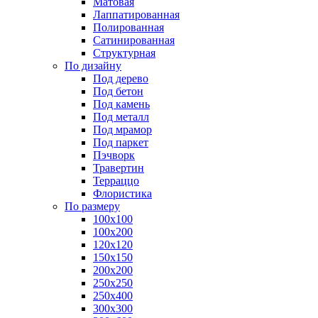
Матовая
Лаппатированная
Полированная
Сатинированная
Структурная
По дизайну
Под дерево
Под бетон
Под камень
Под металл
Под мрамор
Под паркет
Пэчворк
Травертин
Терраццо
Флористика
По размеру
100х100
100х200
120х120
150х150
200х200
250х250
250х400
300х300