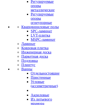
Регулируемые
опоры
металлические
Регулируемые
опоры
огнеупорные
Кварцвиниловые полы
SPC-ламинат
LVT-плитка
MSPC-ламинат
Ламинат
Ковровая плитка
Инженерная доска
Паркетная доска
Подложка
Плинтус
Ванны
Отдельностоящие
Пристенные
Угловые
(ассиметричные)
Акриловые
Из литьевого
мрамора