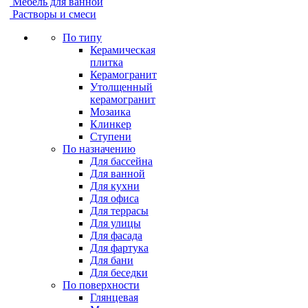
Мебель для ванной
Растворы и смеси
По типу
Керамическая
плитка
Керамогранит
Утолщенный
керамогранит
Мозаика
Клинкер
Ступени
По назначению
Для бассейна
Для ванной
Для кухни
Для офиса
Для террасы
Для улицы
Для фасада
Для фартука
Для бани
Для беседки
По поверхности
Глянцевая