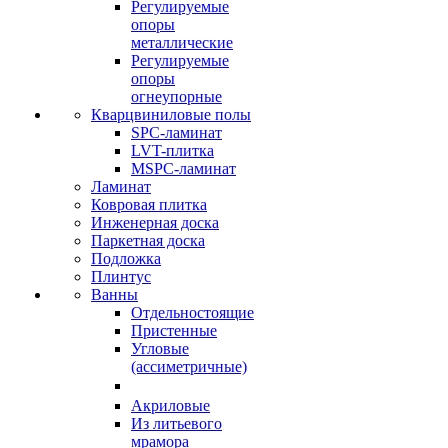
Регулируемые
опоры
металлические
Регулируемые
опоры
огнеупорные
Кварцвиниловые полы
SPC-ламинат
LVT-плитка
MSPC-ламинат
Ламинат
Ковровая плитка
Инженерная доска
Паркетная доска
Подложка
Плинтус
Ванны
Отдельностоящие
Пристенные
Угловые
(ассиметричные)
Акриловые
Из литьевого
мрамора