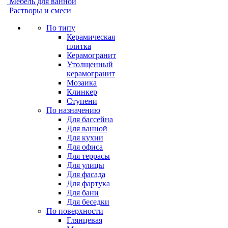
Мебель для ванной
Растворы и смеси
По типу
Керамическая
плитка
Керамогранит
Утолщенный
керамогранит
Мозаика
Клинкер
Ступени
По назначению
Для бассейна
Для ванной
Для кухни
Для офиса
Для террасы
Для улицы
Для фасада
Для фартука
Для бани
Для беседки
По поверхности
Глянцевая