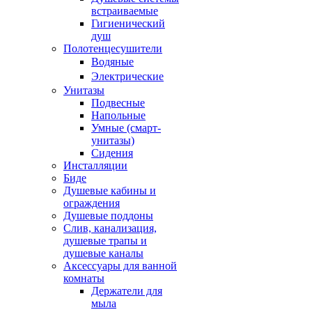
встраиваемые
Гигиенический
душ
Полотенцесушители
ㅤВодяные
ㅤЭлектрические
Унитазы
Подвесные
Напольные
Умные (смарт-
унитазы)
Сидения
Инсталляции
Биде
Душевые кабины и
ограждения
Душевые поддоны
Слив, канализация,
душевые трапы и
душевые каналы
Аксессуары для ванной
комнаты
Держатели для
мыла