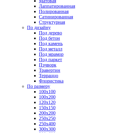
Матовая
Лаппатированная
Полированная
Сатинированная
Структурная
По дизайну
Под дерево
Под бетон
Под камень
Под металл
Под мрамор
Под паркет
Пэчворк
Травертин
Терраццо
Флористика
По размеру
100х100
100х200
120х120
150х150
200х200
250х250
250х400
300х300