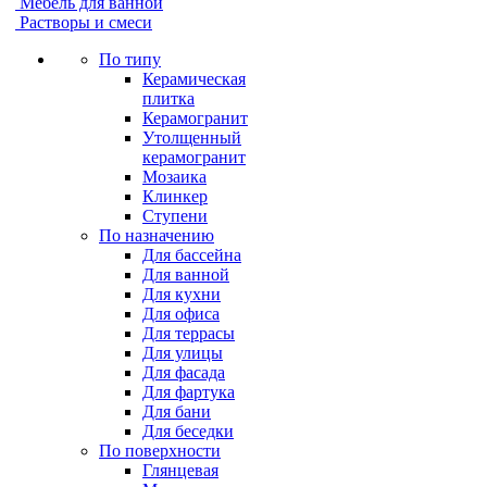
Мебель для ванной
Растворы и смеси
По типу
Керамическая
плитка
Керамогранит
Утолщенный
керамогранит
Мозаика
Клинкер
Ступени
По назначению
Для бассейна
Для ванной
Для кухни
Для офиса
Для террасы
Для улицы
Для фасада
Для фартука
Для бани
Для беседки
По поверхности
Глянцевая