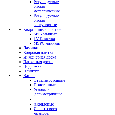
Регулируемые
опоры
металлические
Регулируемые
опоры
огнеупорные
Кварцвиниловые полы
SPC-ламинат
LVT-плитка
MSPC-ламинат
Ламинат
Ковровая плитка
Инженерная доска
Паркетная доска
Подложка
Плинтус
Ванны
Отдельностоящие
Пристенные
Угловые
(ассиметричные)
Акриловые
Из литьевого
мрамора