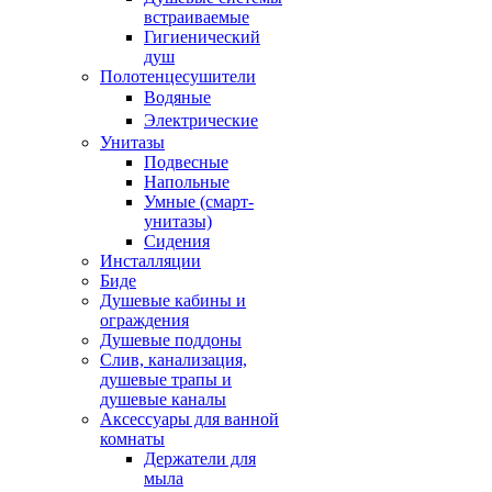
встраиваемые
Гигиенический
душ
Полотенцесушители
ㅤВодяные
ㅤЭлектрические
Унитазы
Подвесные
Напольные
Умные (смарт-
унитазы)
Сидения
Инсталляции
Биде
Душевые кабины и
ограждения
Душевые поддоны
Слив, канализация,
душевые трапы и
душевые каналы
Аксессуары для ванной
комнаты
Держатели для
мыла