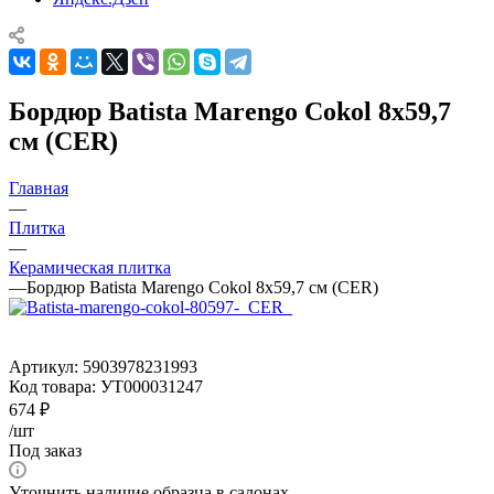
Бордюр Batista Marengo Cokol 8x59,7
см (CER)
Главная
—
Плитка
—
Керамическая плитка
—
Бордюр Batista Marengo Cokol 8x59,7 см (CER)
Артикул:
5903978231993
Код товара:
УТ000031247
674
₽
/шт
Под заказ
Уточнить наличие образца в салонах