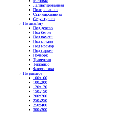
Матовая
Лаппатированная
Полированная
Сатинированная
Структурная
По дизайну
Под дерево
Под бетон
Под камень
Под металл
Под мрамор
Под паркет
Пэчворк
Травертин
Терраццо
Флористика
По размеру
100х100
100х200
120х120
150х150
200х200
250х250
250х400
300х300