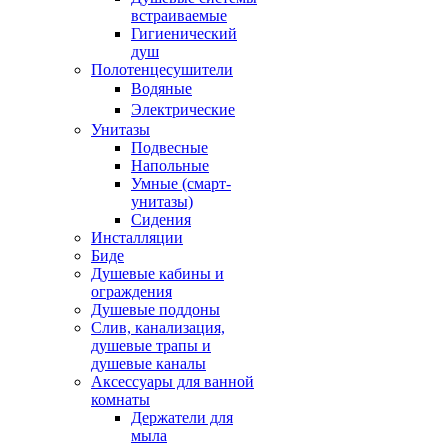
встраиваемые
Гигиенический
душ
Полотенцесушители
ㅤВодяные
ㅤЭлектрические
Унитазы
Подвесные
Напольные
Умные (смарт-
унитазы)
Сидения
Инсталляции
Биде
Душевые кабины и
ограждения
Душевые поддоны
Слив, канализация,
душевые трапы и
душевые каналы
Аксессуары для ванной
комнаты
Держатели для
мыла