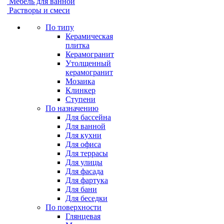
Мебель для ванной
Растворы и смеси
По типу
Керамическая
плитка
Керамогранит
Утолщенный
керамогранит
Мозаика
Клинкер
Ступени
По назначению
Для бассейна
Для ванной
Для кухни
Для офиса
Для террасы
Для улицы
Для фасада
Для фартука
Для бани
Для беседки
По поверхности
Глянцевая