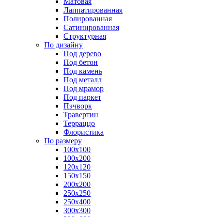
Матовая
Лаппатированная
Полированная
Сатинированная
Структурная
По дизайну
Под дерево
Под бетон
Под камень
Под металл
Под мрамор
Под паркет
Пэчворк
Травертин
Терраццо
Флористика
По размеру
100х100
100х200
120х120
150х150
200х200
250х250
250х400
300х300