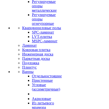
Регулируемые
опоры
металлические
Регулируемые
опоры
огнеупорные
Кварцвиниловые полы
SPC-ламинат
LVT-плитка
MSPC-ламинат
Ламинат
Ковровая плитка
Инженерная доска
Паркетная доска
Подложка
Плинтус
Ванны
Отдельностоящие
Пристенные
Угловые
(ассиметричные)
Акриловые
Из литьевого
мрамора