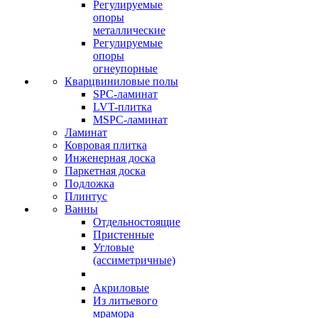
Регулируемые
опоры
металлические
Регулируемые
опоры
огнеупорные
Кварцвиниловые полы
SPC-ламинат
LVT-плитка
MSPC-ламинат
Ламинат
Ковровая плитка
Инженерная доска
Паркетная доска
Подложка
Плинтус
Ванны
Отдельностоящие
Пристенные
Угловые
(ассиметричные)
Акриловые
Из литьевого
мрамора