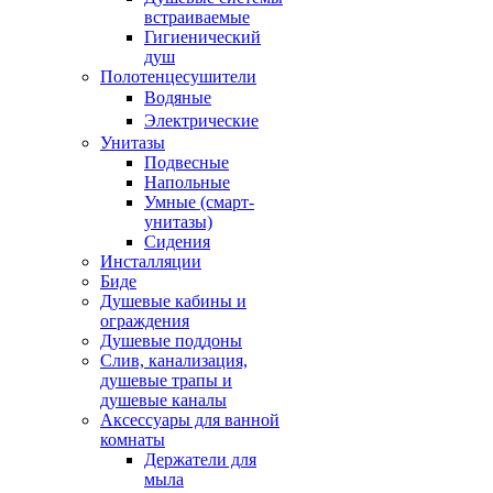
встраиваемые
Гигиенический
душ
Полотенцесушители
ㅤВодяные
ㅤЭлектрические
Унитазы
Подвесные
Напольные
Умные (смарт-
унитазы)
Сидения
Инсталляции
Биде
Душевые кабины и
ограждения
Душевые поддоны
Слив, канализация,
душевые трапы и
душевые каналы
Аксессуары для ванной
комнаты
Держатели для
мыла