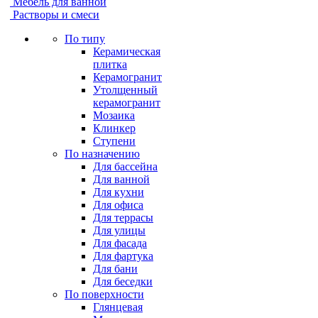
Мебель для ванной
Растворы и смеси
По типу
Керамическая
плитка
Керамогранит
Утолщенный
керамогранит
Мозаика
Клинкер
Ступени
По назначению
Для бассейна
Для ванной
Для кухни
Для офиса
Для террасы
Для улицы
Для фасада
Для фартука
Для бани
Для беседки
По поверхности
Глянцевая