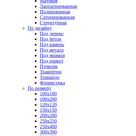
Матовая
Лаппатированная
Полированная
Сатинированная
Структурная
По дизайну
Под дерево
Под бетон
Под камень
Под металл
Под мрамор
Под паркет
Пэчворк
Травертин
Терраццо
Флористика
По размеру
100х100
100х200
120х120
150х150
200х200
250х250
250х400
300х300