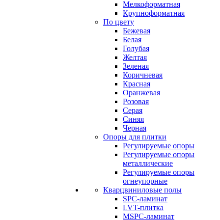
Мелкоформатная
Крупноформатная
По цвету
Бежевая
Белая
Голубая
Желтая
Зеленая
Коричневая
Красная
Оранжевая
Розовая
Серая
Синяя
Черная
Опоры для плитки
Регулируемые опоры
Регулируемые опоры
металлические
Регулируемые опоры
огнеупорные
Кварцвиниловые полы
SPC-ламинат
LVT-плитка
MSPC-ламинат