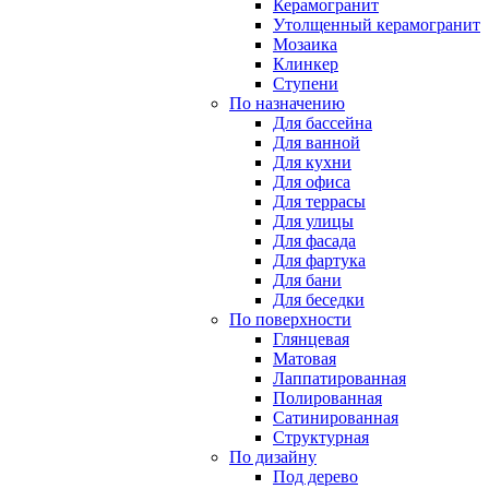
Керамогранит
Утолщенный керамогранит
Мозаика
Клинкер
Ступени
По назначению
Для бассейна
Для ванной
Для кухни
Для офиса
Для террасы
Для улицы
Для фасада
Для фартука
Для бани
Для беседки
По поверхности
Глянцевая
Матовая
Лаппатированная
Полированная
Сатинированная
Структурная
По дизайну
Под дерево