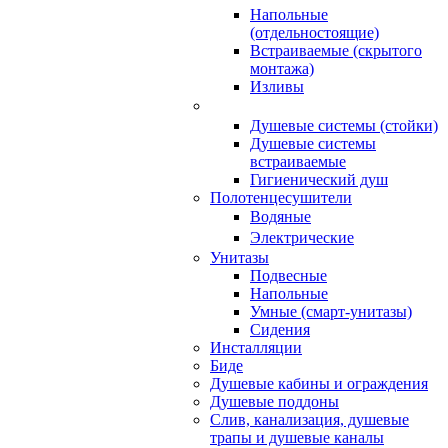
Напольные
(отдельностоящие)
Встраиваемые (скрытого
монтажа)
Изливы
Душевые системы (стойки)
Душевые системы
встраиваемые
Гигиенический душ
Полотенцесушители
ㅤВодяные
ㅤЭлектрические
Унитазы
Подвесные
Напольные
Умные (смарт-унитазы)
Сидения
Инсталляции
Биде
Душевые кабины и ограждения
Душевые поддоны
Слив, канализация, душевые
трапы и душевые каналы