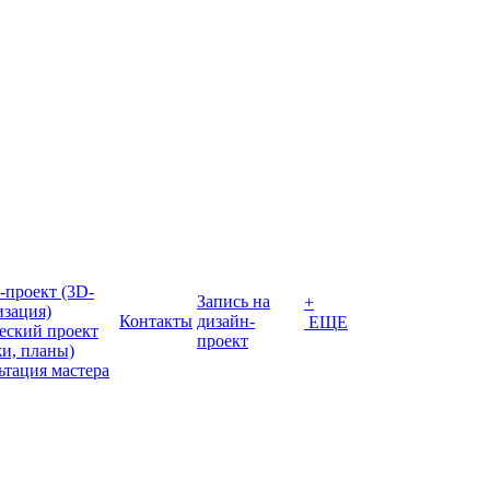
-проект (3D-
Запись на
+
изация)
Контакты
дизайн-
ЕЩЕ
еский проект
проект
жи, планы)
ьтация мастера