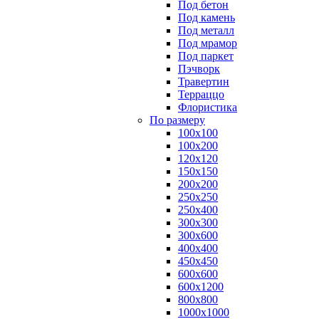
Под бетон
Под камень
Под металл
Под мрамор
Под паркет
Пэчворк
Травертин
Терраццо
Флористика
По размеру
100х100
100х200
120х120
150х150
200х200
250х250
250х400
300х300
300х600
400х400
450х450
600х600
600х1200
800х800
1000х1000