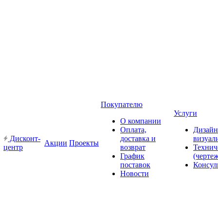
Покупателю
Услуги
О компании
Оплата,
Дизайн
Дисконт-
доставка и
визуал
Акции
Проекты
центр
возврат
Технич
График
(черте
поставок
Консул
Новости