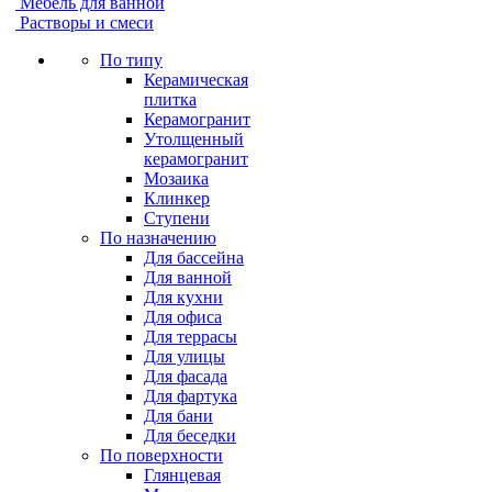
Мебель для ванной
Растворы и смеси
По типу
Керамическая
плитка
Керамогранит
Утолщенный
керамогранит
Мозаика
Клинкер
Ступени
По назначению
Для бассейна
Для ванной
Для кухни
Для офиса
Для террасы
Для улицы
Для фасада
Для фартука
Для бани
Для беседки
По поверхности
Глянцевая