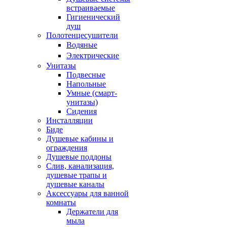
встраиваемые
Гигиенический
душ
Полотенцесушители
ㅤВодяные
ㅤЭлектрические
Унитазы
Подвесные
Напольные
Умные (смарт-
унитазы)
Сидения
Инсталляции
Биде
Душевые кабины и
ограждения
Душевые поддоны
Слив, канализация,
душевые трапы и
душевые каналы
Аксессуары для ванной
комнаты
Держатели для
мыла