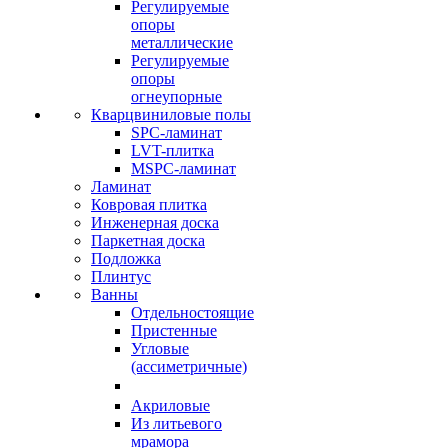
Регулируемые
опоры
металлические
Регулируемые
опоры
огнеупорные
Кварцвиниловые полы
SPC-ламинат
LVT-плитка
MSPC-ламинат
Ламинат
Ковровая плитка
Инженерная доска
Паркетная доска
Подложка
Плинтус
Ванны
Отдельностоящие
Пристенные
Угловые
(ассиметричные)
Акриловые
Из литьевого
мрамора