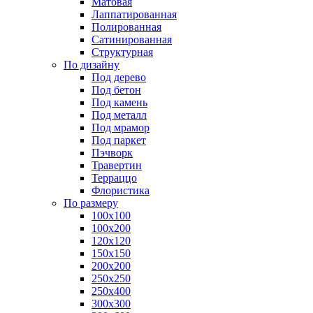
Матовая
Лаппатированная
Полированная
Сатинированная
Структурная
По дизайну
Под дерево
Под бетон
Под камень
Под металл
Под мрамор
Под паркет
Пэчворк
Травертин
Терраццо
Флористика
По размеру
100х100
100х200
120х120
150х150
200х200
250х250
250х400
300х300