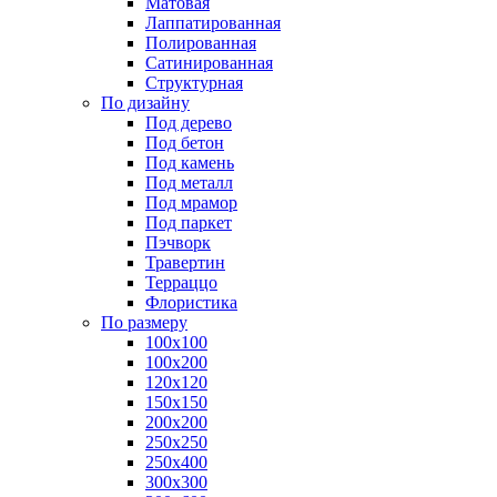
Матовая
Лаппатированная
Полированная
Сатинированная
Структурная
По дизайну
Под дерево
Под бетон
Под камень
Под металл
Под мрамор
Под паркет
Пэчворк
Травертин
Терраццо
Флористика
По размеру
100х100
100х200
120х120
150х150
200х200
250х250
250х400
300х300