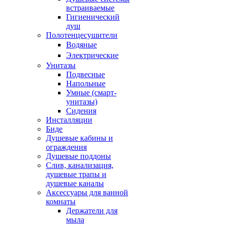
встраиваемые
Гигиенический
душ
Полотенцесушители
ㅤВодяные
ㅤЭлектрические
Унитазы
Подвесные
Напольные
Умные (смарт-
унитазы)
Сидения
Инсталляции
Биде
Душевые кабины и
ограждения
Душевые поддоны
Слив, канализация,
душевые трапы и
душевые каналы
Аксессуары для ванной
комнаты
Держатели для
мыла