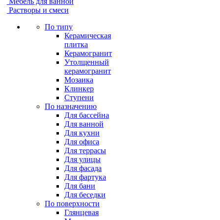
Мебель для ванной
Растворы и смеси
По типу
Керамическая
плитка
Керамогранит
Утолщенный
керамогранит
Мозаика
Клинкер
Ступени
По назначению
Для бассейна
Для ванной
Для кухни
Для офиса
Для террасы
Для улицы
Для фасада
Для фартука
Для бани
Для беседки
По поверхности
Глянцевая