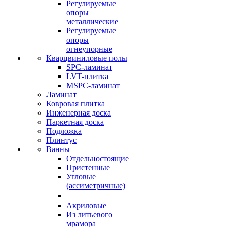
Регулируемые
опоры
металлические
Регулируемые
опоры
огнеупорные
Кварцвиниловые полы
SPC-ламинат
LVT-плитка
MSPC-ламинат
Ламинат
Ковровая плитка
Инженерная доска
Паркетная доска
Подложка
Плинтус
Ванны
Отдельностоящие
Пристенные
Угловые
(ассиметричные)
Акриловые
Из литьевого
мрамора