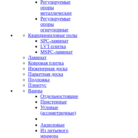
Регулируемые
опоры
металлические
Регулируемые
опоры
огнеупорные
Кварцвиниловые полы
SPC-ламинат
LVT-плитка
MSPC-ламинат
Ламинат
Ковровая плитка
Инженерная доска
Паркетная доска
Подложка
Плинтус
Ванны
Отдельностоящие
Пристенные
Угловые
(ассиметричные)
Акриловые
Из литьевого
мрамора