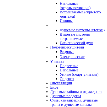
Напольные
(отдельностоящие)
Встраиваемые (скрытого
монтажа)
Изливы
Душевые системы (стойки)
Душевые системы
встраиваемые
Гигиенический душ
Полотенцесушители
ㅤВодяные
ㅤЭлектрические
Унитазы
Подвесные
Напольные
Умные (смарт-унитазы)
Сидения
Инсталляции
Биде
Душевые кабины и ограждения
Душевые поддоны
Слив, канализация, душевые
трапы и душевые каналы