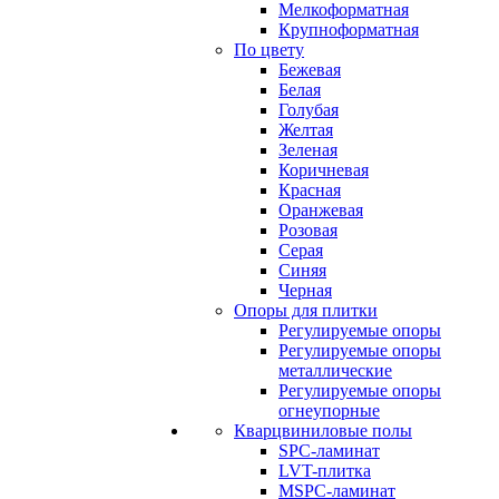
Мелкоформатная
Крупноформатная
По цвету
Бежевая
Белая
Голубая
Желтая
Зеленая
Коричневая
Красная
Оранжевая
Розовая
Серая
Синяя
Черная
Опоры для плитки
Регулируемые опоры
Регулируемые опоры
металлические
Регулируемые опоры
огнеупорные
Кварцвиниловые полы
SPC-ламинат
LVT-плитка
MSPC-ламинат