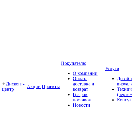
Покупателю
Услуги
О компании
Оплата,
Дизайн
Дисконт-
доставка и
визуал
Акции
Проекты
центр
возврат
Технич
График
(черте
поставок
Консул
Новости