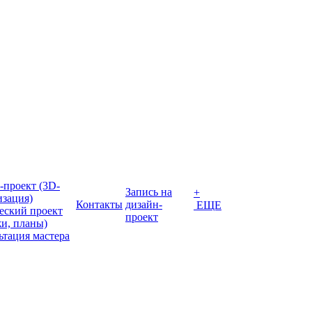
-проект (3D-
Запись на
+
изация)
Контакты
дизайн-
ЕЩЕ
еский проект
проект
жи, планы)
ьтация мастера