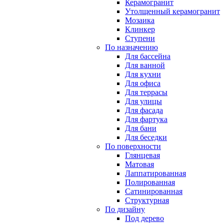
Керамогранит
Утолщенный керамогранит
Мозаика
Клинкер
Ступени
По назначению
Для бассейна
Для ванной
Для кухни
Для офиса
Для террасы
Для улицы
Для фасада
Для фартука
Для бани
Для беседки
По поверхности
Глянцевая
Матовая
Лаппатированная
Полированная
Сатинированная
Структурная
По дизайну
Под дерево