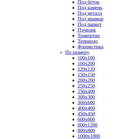
Под бетон
Под камень
Под металл
Под мрамор
Под паркет
Пэчворк
Травертин
Терраццо
Флористика
По размеру
100х100
100х200
120х120
150х150
200х200
250х250
250х400
300х300
300х600
400х400
450х450
600х600
600х1200
800х800
1000х1000