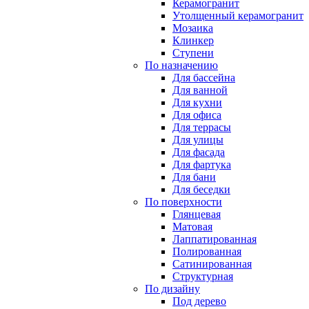
Керамогранит
Утолщенный керамогранит
Мозаика
Клинкер
Ступени
По назначению
Для бассейна
Для ванной
Для кухни
Для офиса
Для террасы
Для улицы
Для фасада
Для фартука
Для бани
Для беседки
По поверхности
Глянцевая
Матовая
Лаппатированная
Полированная
Сатинированная
Структурная
По дизайну
Под дерево