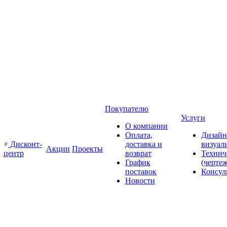
Покупателю
Услуги
О компании
Оплата,
Дизайн
Дисконт-
доставка и
визуал
Акции
Проекты
центр
возврат
Технич
График
(черте
поставок
Консул
Новости