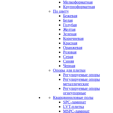
Мелкоформатная
Крупноформатная
По цвету
Бежевая
Белая
Голубая
Желтая
Зеленая
Коричневая
Красная
Оранжевая
Розовая
Серая
Синяя
Черная
Опоры для плитки
Регулируемые опоры
Регулируемые опоры
металлические
Регулируемые опоры
огнеупорные
Кварцвиниловые полы
SPC-ламинат
LVT-плитка
MSPC-ламинат