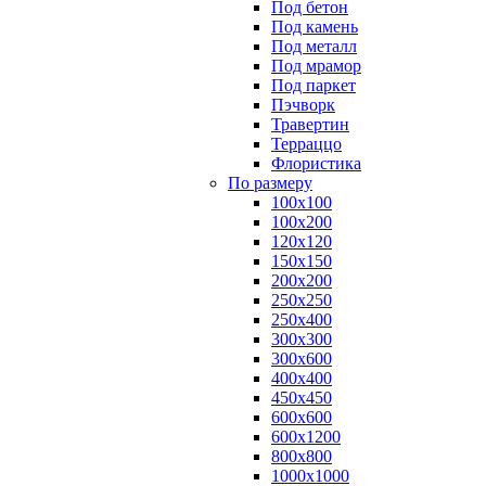
Под бетон
Под камень
Под металл
Под мрамор
Под паркет
Пэчворк
Травертин
Терраццо
Флористика
По размеру
100х100
100х200
120х120
150х150
200х200
250х250
250х400
300х300
300х600
400х400
450х450
600х600
600х1200
800х800
1000х1000