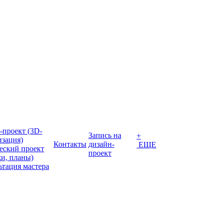
-проект (3D-
Запись на
+
изация)
Контакты
дизайн-
ЕЩЕ
еский проект
проект
жи, планы)
ьтация мастера