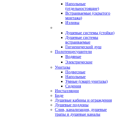
Напольные
(отдельностоящие)
Встраиваемые (скрытого
монтажа)
Изливы
Душевые системы (стойки)
Душевые системы
встраиваемые
Гигиенический душ
Полотенцесушители
ㅤВодяные
ㅤЭлектрические
Унитазы
Подвесные
Напольные
Умные (смарт-унитазы)
Сидения
Инсталляции
Биде
Душевые кабины и ограждения
Душевые поддоны
Слив, канализация, душевые
трапы и душевые каналы