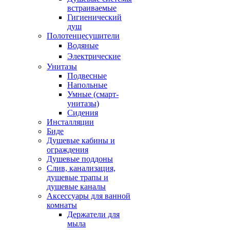
встраиваемые
Гигиенический
душ
Полотенцесушители
ㅤВодяные
ㅤЭлектрические
Унитазы
Подвесные
Напольные
Умные (смарт-
унитазы)
Сидения
Инсталляции
Биде
Душевые кабины и
ограждения
Душевые поддоны
Слив, канализация,
душевые трапы и
душевые каналы
Аксессуары для ванной
комнаты
Держатели для
мыла