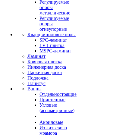
Регулируемые
опоры
металлические
Регулируемые
опоры
огнеупорные
Кварцвиниловые полы
SPC-ламинат
LVT-плитка
MSPC-ламинат
Ламинат
Ковровая плитка
Инженерная доска
Паркетная доска
Подложка
Плинтус
Ванны
Отдельностоящие
Пристенные
Угловые
(ассиметричные)
Акриловые
Из литьевого
мрамора