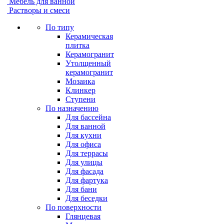
Мебель для ванной
Растворы и смеси
По типу
Керамическая
плитка
Керамогранит
Утолщенный
керамогранит
Мозаика
Клинкер
Ступени
По назначению
Для бассейна
Для ванной
Для кухни
Для офиса
Для террасы
Для улицы
Для фасада
Для фартука
Для бани
Для беседки
По поверхности
Глянцевая