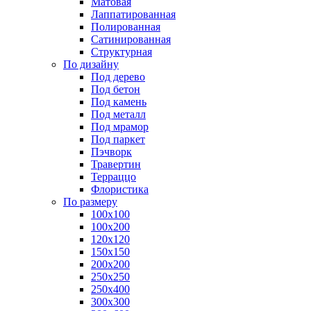
Матовая
Лаппатированная
Полированная
Сатинированная
Структурная
По дизайну
Под дерево
Под бетон
Под камень
Под металл
Под мрамор
Под паркет
Пэчворк
Травертин
Терраццо
Флористика
По размеру
100х100
100х200
120х120
150х150
200х200
250х250
250х400
300х300