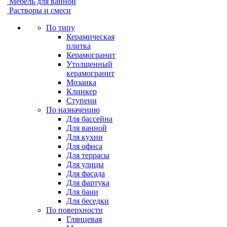
Мебель для ванной
Растворы и смеси
По типу
Керамическая
плитка
Керамогранит
Утолщенный
керамогранит
Мозаика
Клинкер
Ступени
По назначению
Для бассейна
Для ванной
Для кухни
Для офиса
Для террасы
Для улицы
Для фасада
Для фартука
Для бани
Для беседки
По поверхности
Глянцевая