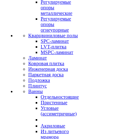
Регулируемые
опоры
металлические
Регулируемые
опоры
огнеупорные
Кварцвиниловые полы
SPC-ламинат
LVT-плитка
MSPC-ламинат
Ламинат
Ковровая плитка
Инженерная доска
Паркетная доска
Подложка
Плинтус
Ванны
Отдельностоящие
Пристенные
Угловые
(ассиметричные)
Акриловые
Из литьевого
мрамора