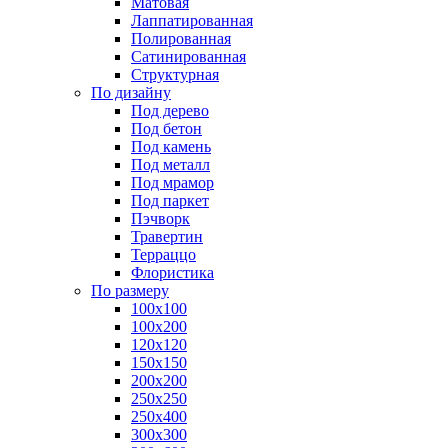
Матовая
Лаппатированная
Полированная
Сатинированная
Структурная
По дизайну
Под дерево
Под бетон
Под камень
Под металл
Под мрамор
Под паркет
Пэчворк
Травертин
Терраццо
Флористика
По размеру
100х100
100х200
120х120
150х150
200х200
250х250
250х400
300х300