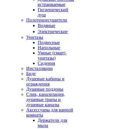
встраиваемые
Гигиенический
душ
Полотенцесушители
ㅤВодяные
ㅤЭлектрические
Унитазы
Подвесные
Напольные
Умные (смарт-
унитазы)
Сидения
Инсталляции
Биде
Душевые кабины и
ограждения
Душевые поддоны
Слив, канализация,
душевые трапы и
душевые каналы
Аксессуары для ванной
комнаты
Держатели для
мыла