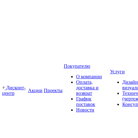
Покупателю
Услуги
О компании
Оплата,
Дизайн
Дисконт-
доставка и
визуал
Акции
Проекты
центр
возврат
Технич
График
(черте
поставок
Консул
Новости