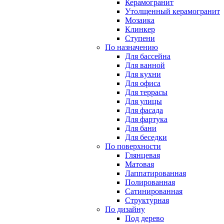
Керамогранит
Утолщенный керамогранит
Мозаика
Клинкер
Ступени
По назначению
Для бассейна
Для ванной
Для кухни
Для офиса
Для террасы
Для улицы
Для фасада
Для фартука
Для бани
Для беседки
По поверхности
Глянцевая
Матовая
Лаппатированная
Полированная
Сатинированная
Структурная
По дизайну
Под дерево