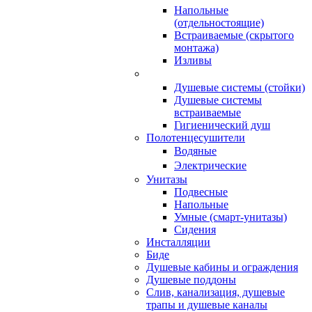
Напольные
(отдельностоящие)
Встраиваемые (скрытого
монтажа)
Изливы
Душевые системы (стойки)
Душевые системы
встраиваемые
Гигиенический душ
Полотенцесушители
ㅤВодяные
ㅤЭлектрические
Унитазы
Подвесные
Напольные
Умные (смарт-унитазы)
Сидения
Инсталляции
Биде
Душевые кабины и ограждения
Душевые поддоны
Слив, канализация, душевые
трапы и душевые каналы