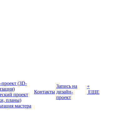
-проект (3D-
Запись на
+
изация)
Контакты
дизайн-
ЕЩЕ
еский проект
проект
жи, планы)
ьтация мастера