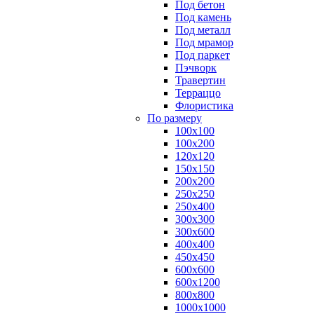
Под бетон
Под камень
Под металл
Под мрамор
Под паркет
Пэчворк
Травертин
Терраццо
Флористика
По размеру
100х100
100х200
120х120
150х150
200х200
250х250
250х400
300х300
300х600
400х400
450х450
600х600
600х1200
800х800
1000х1000