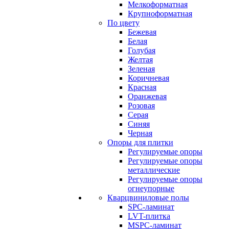
Мелкоформатная
Крупноформатная
По цвету
Бежевая
Белая
Голубая
Желтая
Зеленая
Коричневая
Красная
Оранжевая
Розовая
Серая
Синяя
Черная
Опоры для плитки
Регулируемые опоры
Регулируемые опоры
металлические
Регулируемые опоры
огнеупорные
Кварцвиниловые полы
SPC-ламинат
LVT-плитка
MSPC-ламинат