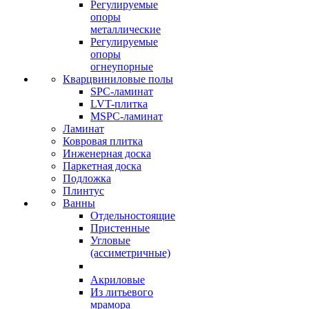
Регулируемые
опоры
металлические
Регулируемые
опоры
огнеупорные
Кварцвиниловые полы
SPC-ламинат
LVT-плитка
MSPC-ламинат
Ламинат
Ковровая плитка
Инженерная доска
Паркетная доска
Подложка
Плинтус
Ванны
Отдельностоящие
Пристенные
Угловые
(ассиметричные)
Акриловые
Из литьевого
мрамора