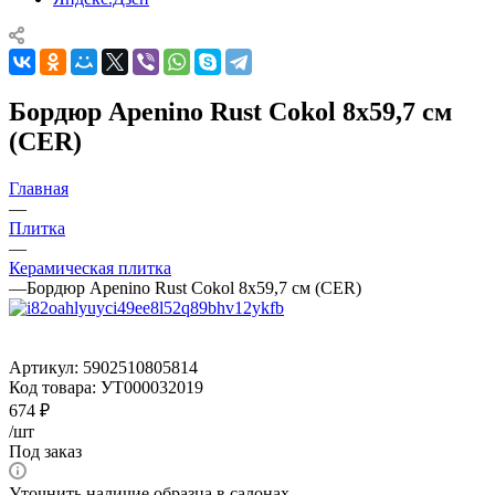
Бордюр Apenino Rust Cokol 8x59,7 см
(CER)
Главная
—
Плитка
—
Керамическая плитка
—
Бордюр Apenino Rust Cokol 8x59,7 см (CER)
Артикул:
5902510805814
Код товара:
УТ000032019
674
₽
/шт
Под заказ
Уточнить наличие образца в салонах