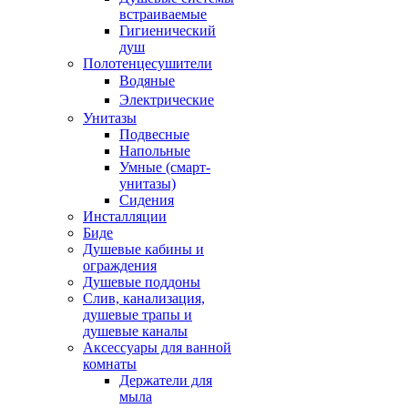
встраиваемые
Гигиенический
душ
Полотенцесушители
ㅤВодяные
ㅤЭлектрические
Унитазы
Подвесные
Напольные
Умные (смарт-
унитазы)
Сидения
Инсталляции
Биде
Душевые кабины и
ограждения
Душевые поддоны
Слив, канализация,
душевые трапы и
душевые каналы
Аксессуары для ванной
комнаты
Держатели для
мыла