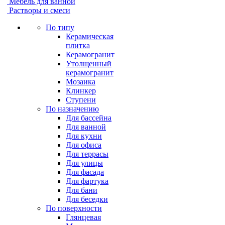
Мебель для ванной
Растворы и смеси
По типу
Керамическая
плитка
Керамогранит
Утолщенный
керамогранит
Мозаика
Клинкер
Ступени
По назначению
Для бассейна
Для ванной
Для кухни
Для офиса
Для террасы
Для улицы
Для фасада
Для фартука
Для бани
Для беседки
По поверхности
Глянцевая