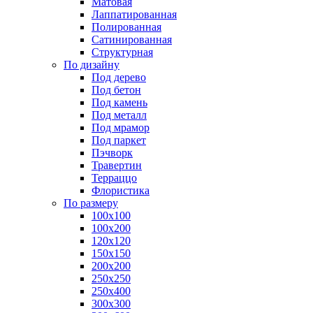
Матовая
Лаппатированная
Полированная
Сатинированная
Структурная
По дизайну
Под дерево
Под бетон
Под камень
Под металл
Под мрамор
Под паркет
Пэчворк
Травертин
Терраццо
Флористика
По размеру
100х100
100х200
120х120
150х150
200х200
250х250
250х400
300х300