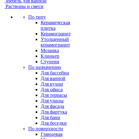
Мебель для ванной
Растворы и смеси
По типу
Керамическая
плитка
Керамогранит
Утолщенный
керамогранит
Мозаика
Клинкер
Ступени
По назначению
Для бассейна
Для ванной
Для кухни
Для офиса
Для террасы
Для улицы
Для фасада
Для фартука
Для бани
Для беседки
По поверхности
Глянцевая