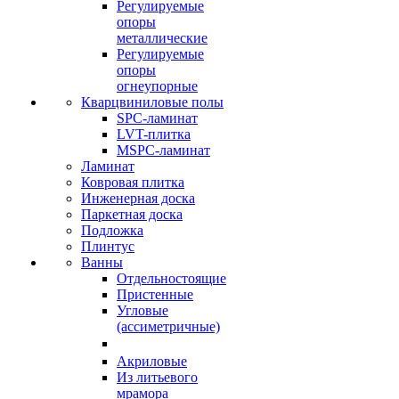
Регулируемые
опоры
металлические
Регулируемые
опоры
огнеупорные
Кварцвиниловые полы
SPC-ламинат
LVT-плитка
MSPC-ламинат
Ламинат
Ковровая плитка
Инженерная доска
Паркетная доска
Подложка
Плинтус
Ванны
Отдельностоящие
Пристенные
Угловые
(ассиметричные)
Акриловые
Из литьевого
мрамора