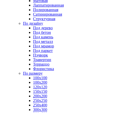
Матовая
Лаппатированная
Полированная
Сатинированная
Структурная
По дизайну
Под дерево
Под бетон
Под камень
Под металл
Под мрамор
Под паркет
Пэчворк
Травертин
Терраццо
Флористика
По размеру
100х100
100х200
120х120
150х150
200х200
250х250
250х400
300х300