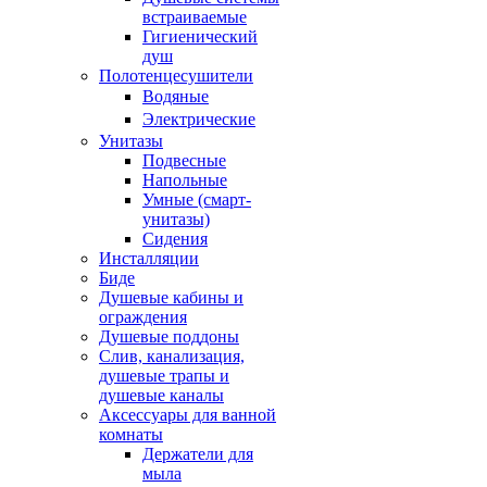
встраиваемые
Гигиенический
душ
Полотенцесушители
ㅤВодяные
ㅤЭлектрические
Унитазы
Подвесные
Напольные
Умные (смарт-
унитазы)
Сидения
Инсталляции
Биде
Душевые кабины и
ограждения
Душевые поддоны
Слив, канализация,
душевые трапы и
душевые каналы
Аксессуары для ванной
комнаты
Держатели для
мыла