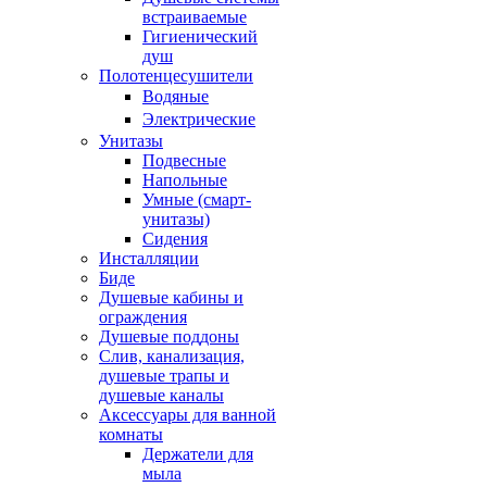
встраиваемые
Гигиенический
душ
Полотенцесушители
ㅤВодяные
ㅤЭлектрические
Унитазы
Подвесные
Напольные
Умные (смарт-
унитазы)
Сидения
Инсталляции
Биде
Душевые кабины и
ограждения
Душевые поддоны
Слив, канализация,
душевые трапы и
душевые каналы
Аксессуары для ванной
комнаты
Держатели для
мыла