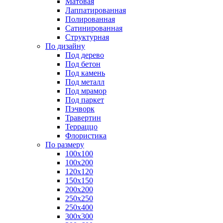
Матовая
Лаппатированная
Полированная
Сатинированная
Структурная
По дизайну
Под дерево
Под бетон
Под камень
Под металл
Под мрамор
Под паркет
Пэчворк
Травертин
Терраццо
Флористика
По размеру
100х100
100х200
120х120
150х150
200х200
250х250
250х400
300х300