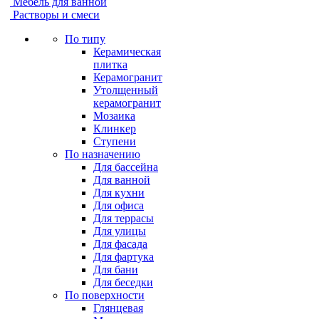
Мебель для ванной
Растворы и смеси
По типу
Керамическая
плитка
Керамогранит
Утолщенный
керамогранит
Мозаика
Клинкер
Ступени
По назначению
Для бассейна
Для ванной
Для кухни
Для офиса
Для террасы
Для улицы
Для фасада
Для фартука
Для бани
Для беседки
По поверхности
Глянцевая