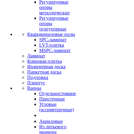
Регулируемые
опоры
металлические
Регулируемые
опоры
огнеупорные
Кварцвиниловые полы
SPC-ламинат
LVT-плитка
MSPC-ламинат
Ламинат
Ковровая плитка
Инженерная доска
Паркетная доска
Подложка
Плинтус
Ванны
Отдельностоящие
Пристенные
Угловые
(ассиметричные)
Акриловые
Из литьевого
мрамора