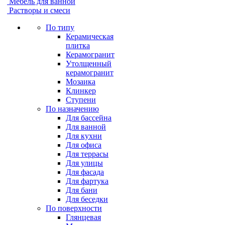
Мебель для ванной
Растворы и смеси
По типу
Керамическая
плитка
Керамогранит
Утолщенный
керамогранит
Мозаика
Клинкер
Ступени
По назначению
Для бассейна
Для ванной
Для кухни
Для офиса
Для террасы
Для улицы
Для фасада
Для фартука
Для бани
Для беседки
По поверхности
Глянцевая