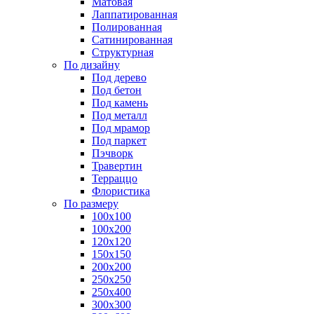
Матовая
Лаппатированная
Полированная
Сатинированная
Структурная
По дизайну
Под дерево
Под бетон
Под камень
Под металл
Под мрамор
Под паркет
Пэчворк
Травертин
Терраццо
Флористика
По размеру
100х100
100х200
120х120
150х150
200х200
250х250
250х400
300х300