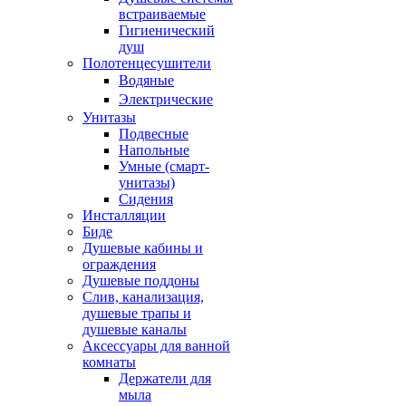
встраиваемые
Гигиенический
душ
Полотенцесушители
ㅤВодяные
ㅤЭлектрические
Унитазы
Подвесные
Напольные
Умные (смарт-
унитазы)
Сидения
Инсталляции
Биде
Душевые кабины и
ограждения
Душевые поддоны
Слив, канализация,
душевые трапы и
душевые каналы
Аксессуары для ванной
комнаты
Держатели для
мыла