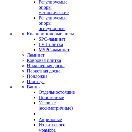
Регулируемые
опоры
металлические
Регулируемые
опоры
огнеупорные
Кварцвиниловые полы
SPC-ламинат
LVT-плитка
MSPC-ламинат
Ламинат
Ковровая плитка
Инженерная доска
Паркетная доска
Подложка
Плинтус
Ванны
Отдельностоящие
Пристенные
Угловые
(ассиметричные)
Акриловые
Из литьевого
мрамора