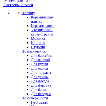
Мебель для ванной
Растворы и смеси
По типу
Керамическая
плитка
Керамогранит
Утолщенный
керамогранит
Мозаика
Клинкер
Ступени
По назначению
Для бассейна
Для ванной
Для кухни
Для офиса
Для террасы
Для улицы
Для фасада
Для фартука
Для бани
Для беседки
По поверхности
Глянцевая