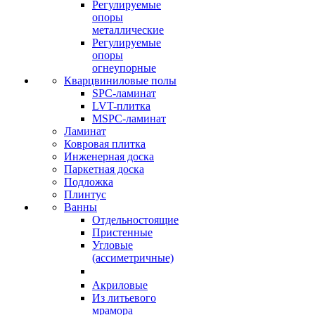
Регулируемые
опоры
металлические
Регулируемые
опоры
огнеупорные
Кварцвиниловые полы
SPC-ламинат
LVT-плитка
MSPC-ламинат
Ламинат
Ковровая плитка
Инженерная доска
Паркетная доска
Подложка
Плинтус
Ванны
Отдельностоящие
Пристенные
Угловые
(ассиметричные)
Акриловые
Из литьевого
мрамора