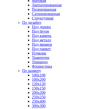
Матовая
Лаппатированная
Полированная
Сатинированная
Структурная
По дизайну
Под дерево
Под бетон
Под камень
Под металл
Под мрамор
Под паркет
Пэчворк
Травертин
Терраццо
Флористика
По размеру
100х100
100х200
120х120
150х150
200х200
250х250
250х400
300х300