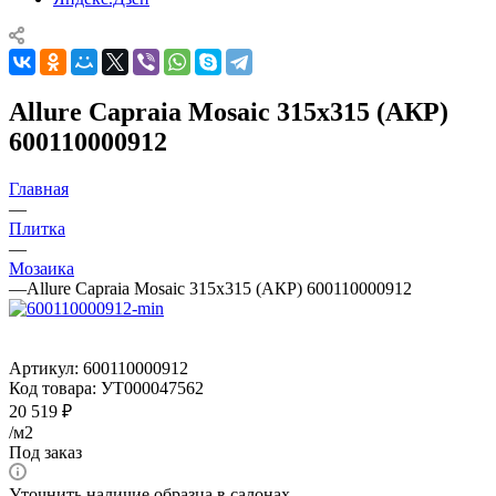
Allure Capraia Mosaic 315х315 (АКР)
600110000912
Главная
—
Плитка
—
Мозаика
—
Allure Capraia Mosaic 315х315 (АКР) 600110000912
Артикул:
600110000912
Код товара:
УТ000047562
20 519
₽
/м2
Под заказ
Уточнить наличие образца в салонах