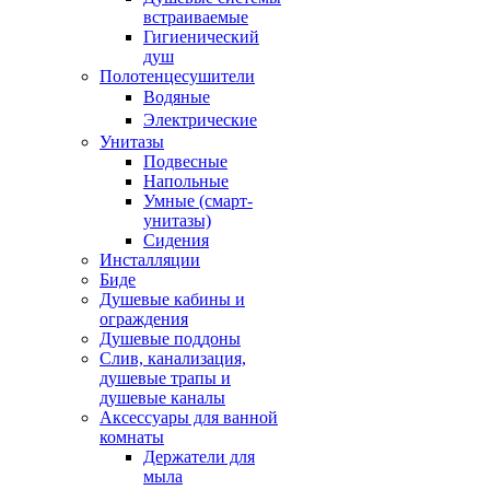
встраиваемые
Гигиенический
душ
Полотенцесушители
ㅤВодяные
ㅤЭлектрические
Унитазы
Подвесные
Напольные
Умные (смарт-
унитазы)
Сидения
Инсталляции
Биде
Душевые кабины и
ограждения
Душевые поддоны
Слив, канализация,
душевые трапы и
душевые каналы
Аксессуары для ванной
комнаты
Держатели для
мыла