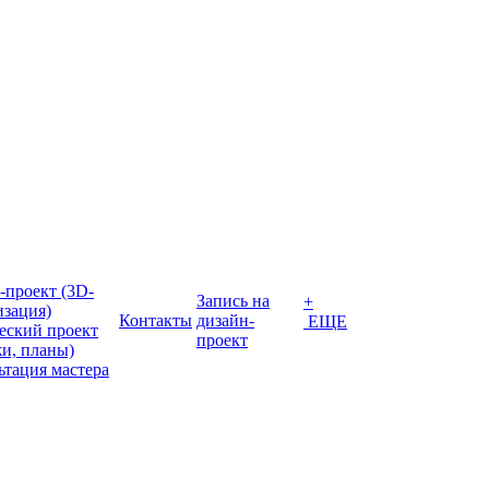
-проект (3D-
Запись на
+
изация)
Контакты
дизайн-
ЕЩЕ
еский проект
проект
жи, планы)
ьтация мастера