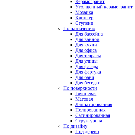
Керамогранит
Утолщенный керамогранит
Мозаика
Клинкер
Ступени
По назначению
Для бассейна
Для ванной
Для кухни
Для офиса
Для террасы
Для улицы
Для фасада
Для фартука
Для бани
Для беседки
По поверхности
Глянцевая
Матовая
Лаппатированная
Полированная
Сатинированная
Структурная
По дизайну
Под дерево