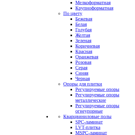
Мелкоформатная
Крупноформатная
По цвету
Бежевая
Белая
Голубая
Желтая
Зеленая
Коричневая
Красная
Оранжевая
Розовая
Серая
Синяя
Черная
Опоры для плитки
Регулируемые опоры
Регулируемые опоры
металлические
Регулируемые опоры
огнеупорные
Кварцвиниловые полы
SPC-ламинат
LVT-плитка
MSPC-ламинат