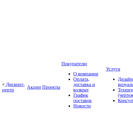
Покупателю
Услуги
О компании
Оплата,
Дизайн
Дисконт-
доставка и
визуал
Акции
Проекты
центр
возврат
Технич
График
(черте
поставок
Консул
Новости