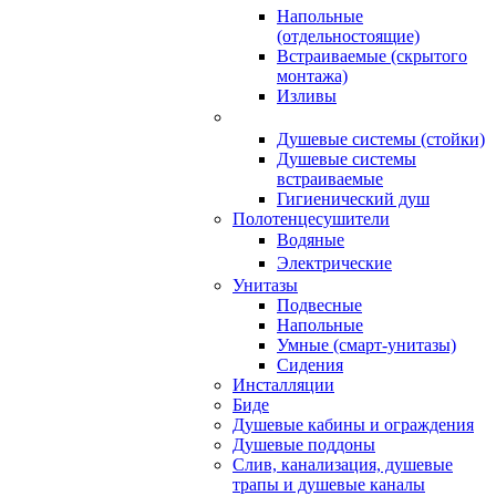
Напольные
(отдельностоящие)
Встраиваемые (скрытого
монтажа)
Изливы
Душевые системы (стойки)
Душевые системы
встраиваемые
Гигиенический душ
Полотенцесушители
ㅤВодяные
ㅤЭлектрические
Унитазы
Подвесные
Напольные
Умные (смарт-унитазы)
Сидения
Инсталляции
Биде
Душевые кабины и ограждения
Душевые поддоны
Слив, канализация, душевые
трапы и душевые каналы