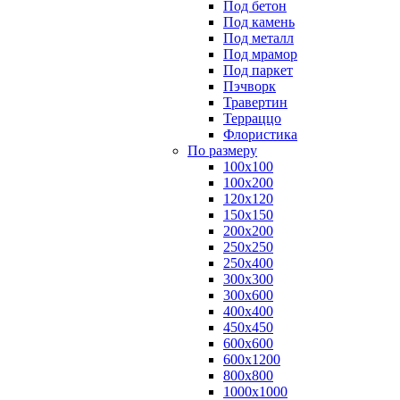
Под бетон
Под камень
Под металл
Под мрамор
Под паркет
Пэчворк
Травертин
Терраццо
Флористика
По размеру
100х100
100х200
120х120
150х150
200х200
250х250
250х400
300х300
300х600
400х400
450х450
600х600
600х1200
800х800
1000х1000