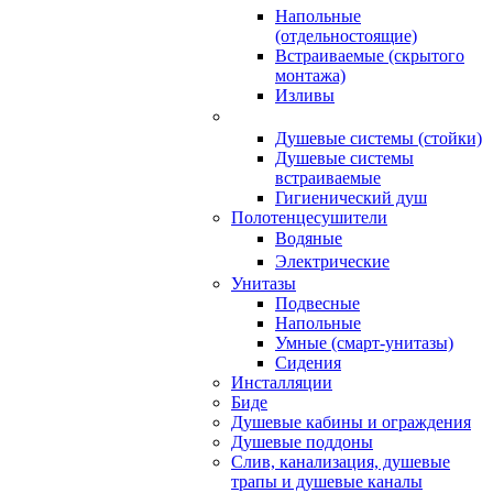
Напольные
(отдельностоящие)
Встраиваемые (скрытого
монтажа)
Изливы
Душевые системы (стойки)
Душевые системы
встраиваемые
Гигиенический душ
Полотенцесушители
ㅤВодяные
ㅤЭлектрические
Унитазы
Подвесные
Напольные
Умные (смарт-унитазы)
Сидения
Инсталляции
Биде
Душевые кабины и ограждения
Душевые поддоны
Слив, канализация, душевые
трапы и душевые каналы