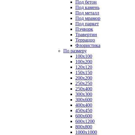
Под бетон
Под камень
Под металл
Под мрамор
Под паркет
Пэчворк
Травертин
Терраццо
Флористика
По размеру
100х100
100х200
120х120
150х150
200х200
250х250
250х400
300х300
300х600
400х400
450х450
600х600
600х1200
800х800
1000х1000