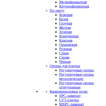
Мелкоформатная
Крупноформатная
По цвету
Бежевая
Белая
Голубая
Желтая
Зеленая
Коричневая
Красная
Оранжевая
Розовая
Серая
Синяя
Черная
Опоры для плитки
Регулируемые опоры
Регулируемые опоры
металлические
Регулируемые опоры
огнеупорные
Кварцвиниловые полы
SPC-ламинат
LVT-плитка
MSPC-ламинат