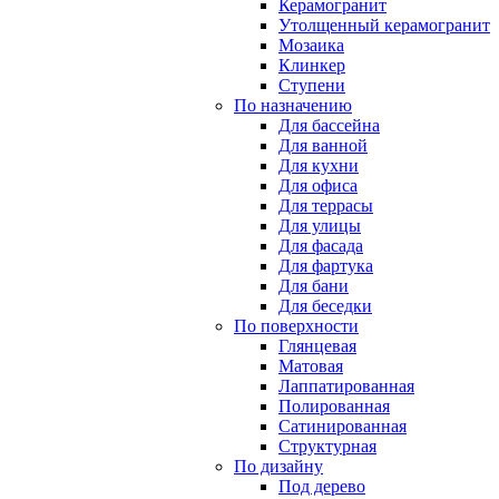
Керамогранит
Утолщенный керамогранит
Мозаика
Клинкер
Ступени
По назначению
Для бассейна
Для ванной
Для кухни
Для офиса
Для террасы
Для улицы
Для фасада
Для фартука
Для бани
Для беседки
По поверхности
Глянцевая
Матовая
Лаппатированная
Полированная
Сатинированная
Структурная
По дизайну
Под дерево