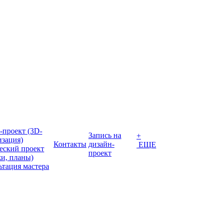
-проект (3D-
Запись на
+
изация)
Контакты
дизайн-
ЕЩЕ
еский проект
проект
жи, планы)
ьтация мастера