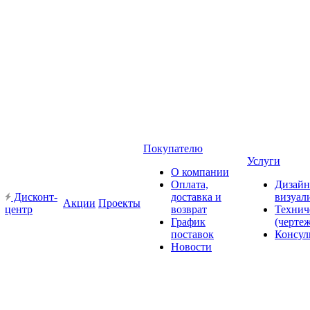
Покупателю
Услуги
О компании
Оплата,
Дизайн
Дисконт-
доставка и
визуал
Акции
Проекты
центр
возврат
Технич
График
(черте
поставок
Консул
Новости