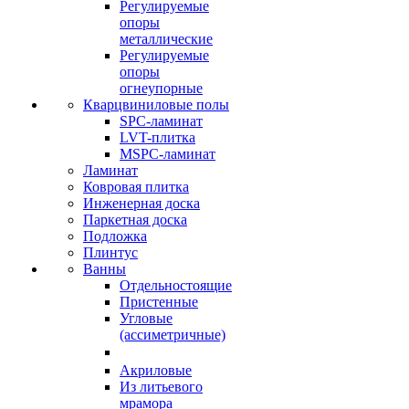
Регулируемые
опоры
металлические
Регулируемые
опоры
огнеупорные
Кварцвиниловые полы
SPC-ламинат
LVT-плитка
MSPC-ламинат
Ламинат
Ковровая плитка
Инженерная доска
Паркетная доска
Подложка
Плинтус
Ванны
Отдельностоящие
Пристенные
Угловые
(ассиметричные)
Акриловые
Из литьевого
мрамора