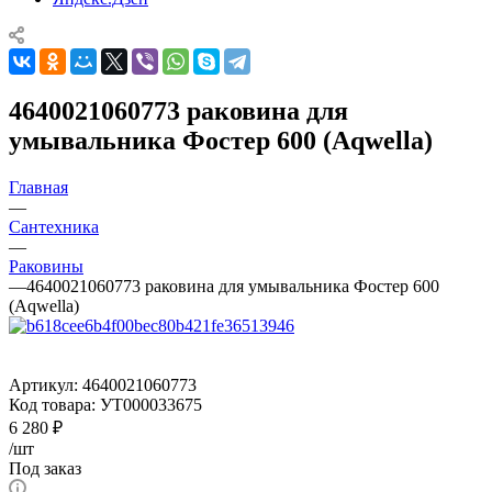
4640021060773 раковина для
умывальника Фостер 600 (Aqwella)
Главная
—
Сантехника
—
Раковины
—
4640021060773 раковина для умывальника Фостер 600
(Aqwella)
Артикул:
4640021060773
Код товара:
УТ000033675
6 280
₽
/шт
Под заказ