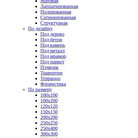
Матовая
Лаппатированная
Полированная
Сатинированная
Структурная
По дизайну
Под дерево
Под бетон
Под камень
Под металл
Под мрамор
Под паркет
Пэчворк
Травертин
Терраццо
Флористика
По размеру
100х100
100х200
120х120
150х150
200х200
250х250
250х400
300х300