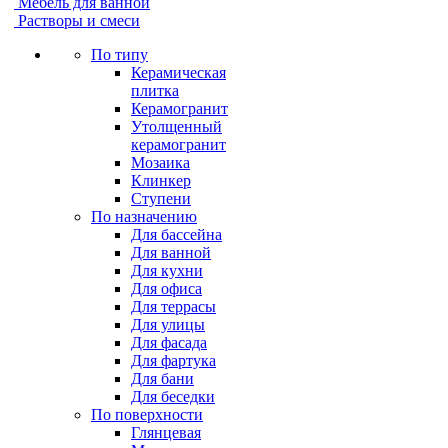
Мебель для ванной
Растворы и смеси
По типу
Керамическая
плитка
Керамогранит
Утолщенный
керамогранит
Мозаика
Клинкер
Ступени
По назначению
Для бассейна
Для ванной
Для кухни
Для офиса
Для террасы
Для улицы
Для фасада
Для фартука
Для бани
Для беседки
По поверхности
Глянцевая