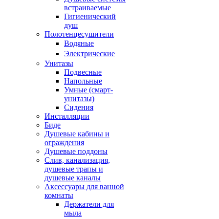
встраиваемые
Гигиенический
душ
Полотенцесушители
ㅤВодяные
ㅤЭлектрические
Унитазы
Подвесные
Напольные
Умные (смарт-
унитазы)
Сидения
Инсталляции
Биде
Душевые кабины и
ограждения
Душевые поддоны
Слив, канализация,
душевые трапы и
душевые каналы
Аксессуары для ванной
комнаты
Держатели для
мыла