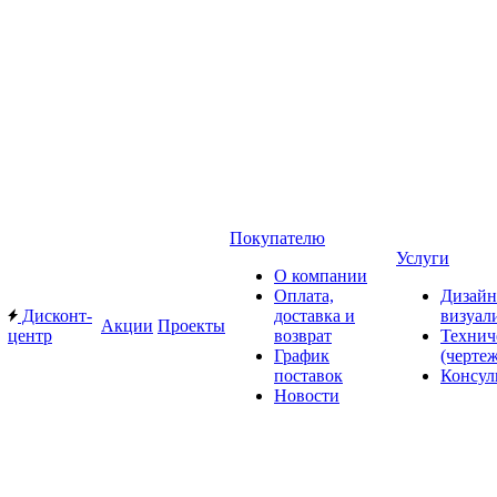
Покупателю
Услуги
О компании
Оплата,
Дизайн
Дисконт-
доставка и
визуал
Акции
Проекты
центр
возврат
Технич
График
(черте
поставок
Консул
Новости