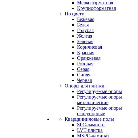
Мелкоформатная
Крупноформатная
По цвету
Бежевая
Белая
Голубая
Желтая
Зеленая
Коричневая
Красная
Оранжевая
Розовая
Серая
Синяя
Черная
Опоры для плитки
Регулируемые опоры
Регулируемые опоры
металлические
Регулируемые опоры
огнеупорные
Кварцвиниловые полы
SPC-ламинат
LVT-плитка
MSPC-ламинат