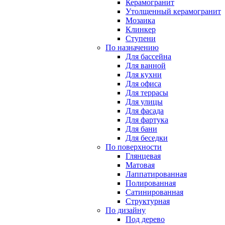
Керамогранит
Утолщенный керамогранит
Мозаика
Клинкер
Ступени
По назначению
Для бассейна
Для ванной
Для кухни
Для офиса
Для террасы
Для улицы
Для фасада
Для фартука
Для бани
Для беседки
По поверхности
Глянцевая
Матовая
Лаппатированная
Полированная
Сатинированная
Структурная
По дизайну
Под дерево