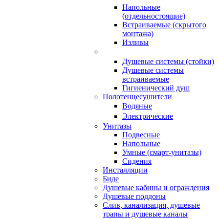
Напольные
(отдельностоящие)
Встраиваемые (скрытого
монтажа)
Изливы
Душевые системы (стойки)
Душевые системы
встраиваемые
Гигиенический душ
Полотенцесушители
ㅤВодяные
ㅤЭлектрические
Унитазы
Подвесные
Напольные
Умные (смарт-унитазы)
Сидения
Инсталляции
Биде
Душевые кабины и ограждения
Душевые поддоны
Слив, канализация, душевые
трапы и душевые каналы