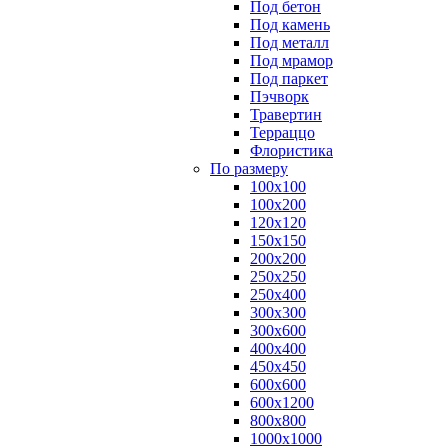
Под бетон
Под камень
Под металл
Под мрамор
Под паркет
Пэчворк
Травертин
Терраццо
Флористика
По размеру
100х100
100х200
120х120
150х150
200х200
250х250
250х400
300х300
300х600
400х400
450х450
600х600
600х1200
800х800
1000х1000