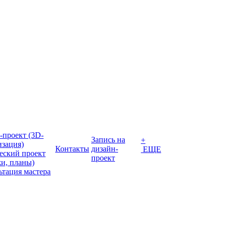
-проект (3D-
Запись на
+
изация)
Контакты
дизайн-
ЕЩЕ
еский проект
проект
жи, планы)
ьтация мастера