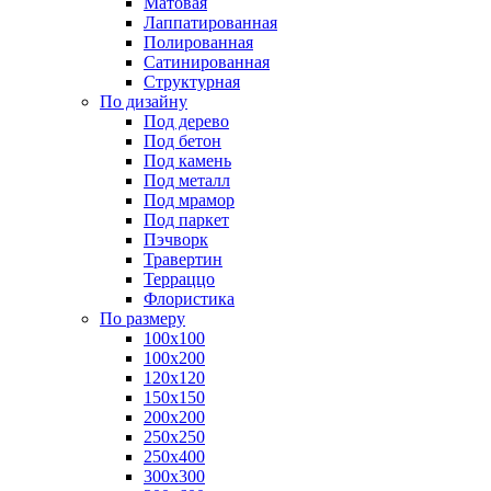
Матовая
Лаппатированная
Полированная
Сатинированная
Структурная
По дизайну
Под дерево
Под бетон
Под камень
Под металл
Под мрамор
Под паркет
Пэчворк
Травертин
Терраццо
Флористика
По размеру
100х100
100х200
120х120
150х150
200х200
250х250
250х400
300х300