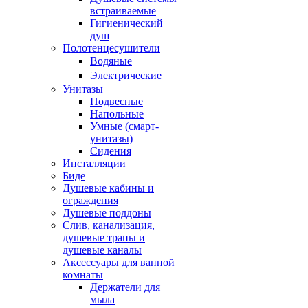
встраиваемые
Гигиенический
душ
Полотенцесушители
ㅤВодяные
ㅤЭлектрические
Унитазы
Подвесные
Напольные
Умные (смарт-
унитазы)
Сидения
Инсталляции
Биде
Душевые кабины и
ограждения
Душевые поддоны
Слив, канализация,
душевые трапы и
душевые каналы
Аксессуары для ванной
комнаты
Держатели для
мыла