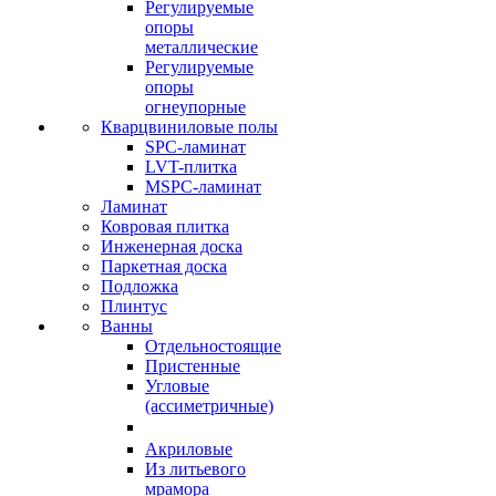
Регулируемые
опоры
металлические
Регулируемые
опоры
огнеупорные
Кварцвиниловые полы
SPC-ламинат
LVT-плитка
MSPC-ламинат
Ламинат
Ковровая плитка
Инженерная доска
Паркетная доска
Подложка
Плинтус
Ванны
Отдельностоящие
Пристенные
Угловые
(ассиметричные)
Акриловые
Из литьевого
мрамора