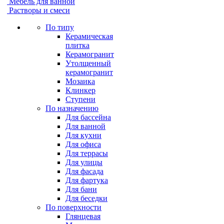
Мебель для ванной
Растворы и смеси
По типу
Керамическая
плитка
Керамогранит
Утолщенный
керамогранит
Мозаика
Клинкер
Ступени
По назначению
Для бассейна
Для ванной
Для кухни
Для офиса
Для террасы
Для улицы
Для фасада
Для фартука
Для бани
Для беседки
По поверхности
Глянцевая