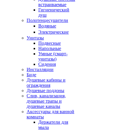
встраиваемые
Гигиенический
душ
Полотенцесушители
ㅤВодяные
ㅤЭлектрические
Унитазы
Подвесные
Напольные
Умные (смарт-
унитазы)
Сидения
Инсталляции
Биде
Душевые кабины и
ограждения
Душевые поддоны
Слив, канализация,
душевые трапы и
душевые каналы
Аксессуары для ванной
комнаты
Держатели для
мыла