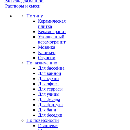
Мебель для ванной
Растворы и смеси
По типу
Керамическая
плитка
Керамогранит
Утолщенный
керамогранит
Мозаика
Клинкер
Ступени
По назначению
Для бассейна
Для ванной
Для кухни
Для офиса
Для террасы
Для улицы
Для фасада
Для фартука
Для бани
Для беседки
По поверхности
Глянцевая