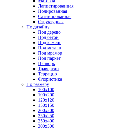
Матовая
Лаппатированная
Полированная
Сатинированная
Структурная
По дизайну
Под дерево
Под бетон
Под камень
Под металл
Под мрамор
Под паркет
Пэчворк
Травертин
Терраццо
Флористика
По размеру
100х100
100х200
120х120
150х150
200х200
250х250
250х400
300х300