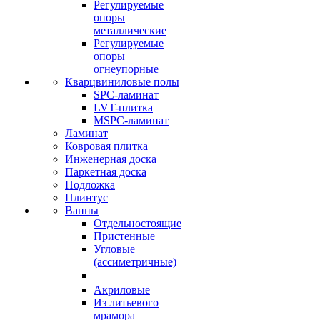
Регулируемые
опоры
металлические
Регулируемые
опоры
огнеупорные
Кварцвиниловые полы
SPC-ламинат
LVT-плитка
MSPC-ламинат
Ламинат
Ковровая плитка
Инженерная доска
Паркетная доска
Подложка
Плинтус
Ванны
Отдельностоящие
Пристенные
Угловые
(ассиметричные)
Акриловые
Из литьевого
мрамора