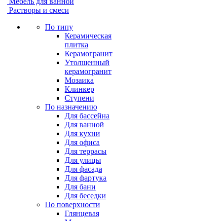
Мебель для ванной
Растворы и смеси
По типу
Керамическая
плитка
Керамогранит
Утолщенный
керамогранит
Мозаика
Клинкер
Ступени
По назначению
Для бассейна
Для ванной
Для кухни
Для офиса
Для террасы
Для улицы
Для фасада
Для фартука
Для бани
Для беседки
По поверхности
Глянцевая