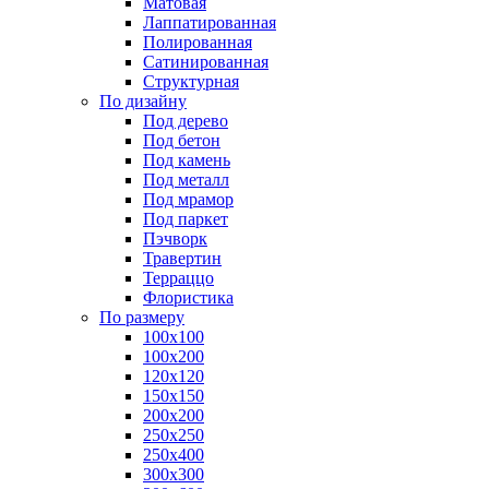
Матовая
Лаппатированная
Полированная
Сатинированная
Структурная
По дизайну
Под дерево
Под бетон
Под камень
Под металл
Под мрамор
Под паркет
Пэчворк
Травертин
Терраццо
Флористика
По размеру
100х100
100х200
120х120
150х150
200х200
250х250
250х400
300х300