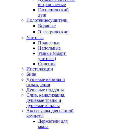
встраиваемые
Гигиенический
душ
Полотенцесушители
ㅤВодяные
ㅤЭлектрические
Унитазы
Подвесные
Напольные
Умные (смарт-
унитазы)
Сидения
Инсталляции
Биде
Душевые кабины и
ограждения
Душевые поддоны
Слив, канализация,
душевые трапы и
душевые каналы
Аксессуары для ванной
комнаты
Держатели для
мыла