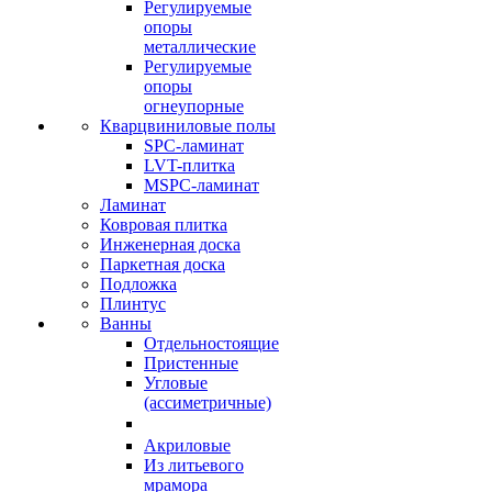
Регулируемые
опоры
металлические
Регулируемые
опоры
огнеупорные
Кварцвиниловые полы
SPC-ламинат
LVT-плитка
MSPC-ламинат
Ламинат
Ковровая плитка
Инженерная доска
Паркетная доска
Подложка
Плинтус
Ванны
Отдельностоящие
Пристенные
Угловые
(ассиметричные)
Акриловые
Из литьевого
мрамора