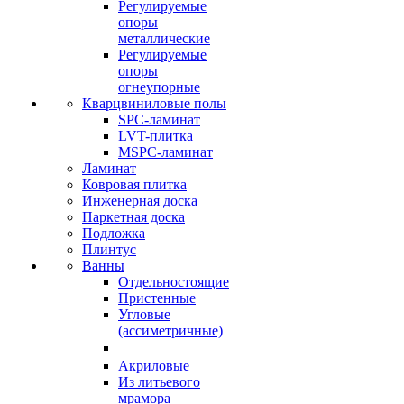
Регулируемые
опоры
металлические
Регулируемые
опоры
огнеупорные
Кварцвиниловые полы
SPC-ламинат
LVT-плитка
MSPC-ламинат
Ламинат
Ковровая плитка
Инженерная доска
Паркетная доска
Подложка
Плинтус
Ванны
Отдельностоящие
Пристенные
Угловые
(ассиметричные)
Акриловые
Из литьевого
мрамора