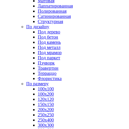
Матовая
Лаппатированная
Полированная
Сатинированная
Структурная
По дизайну
Под дерево
Под бетон
Под камень
Под металл
Под мрамор
Под паркет
Пэчворк
Травертин
Терраццо
Флористика
По размеру
100х100
100х200
120х120
150х150
200х200
250х250
250х400
300х300