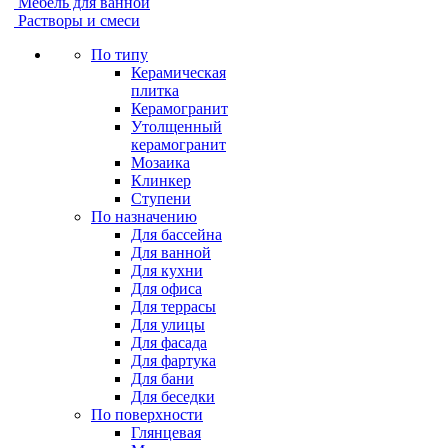
Мебель для ванной
Растворы и смеси
По типу
Керамическая
плитка
Керамогранит
Утолщенный
керамогранит
Мозаика
Клинкер
Ступени
По назначению
Для бассейна
Для ванной
Для кухни
Для офиса
Для террасы
Для улицы
Для фасада
Для фартука
Для бани
Для беседки
По поверхности
Глянцевая