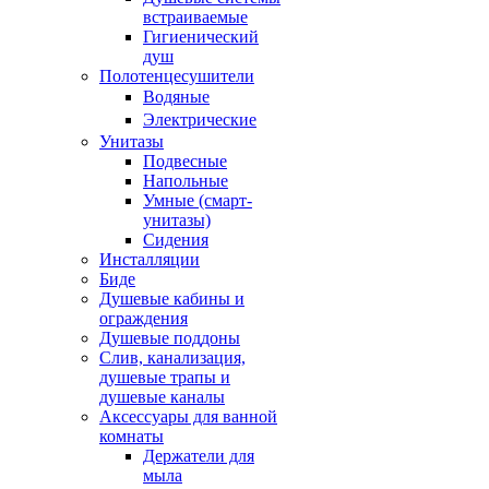
встраиваемые
Гигиенический
душ
Полотенцесушители
ㅤВодяные
ㅤЭлектрические
Унитазы
Подвесные
Напольные
Умные (смарт-
унитазы)
Сидения
Инсталляции
Биде
Душевые кабины и
ограждения
Душевые поддоны
Слив, канализация,
душевые трапы и
душевые каналы
Аксессуары для ванной
комнаты
Держатели для
мыла