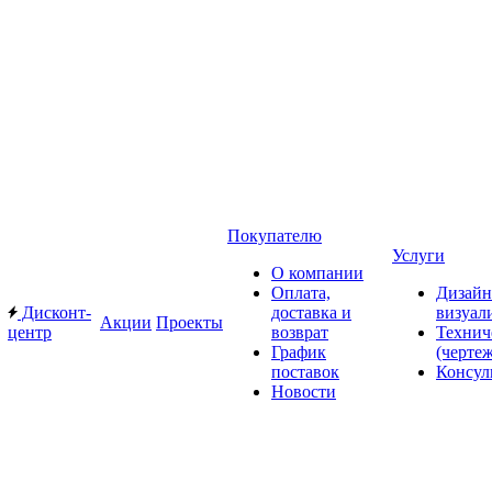
Покупателю
Услуги
О компании
Оплата,
Дизайн
Дисконт-
доставка и
визуал
Акции
Проекты
центр
возврат
Технич
График
(черте
поставок
Консул
Новости