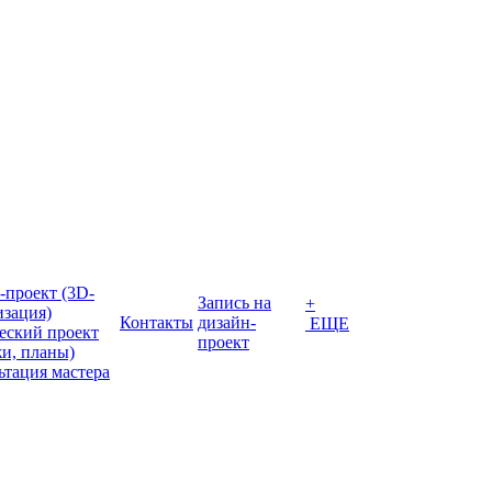
-проект (3D-
Запись на
+
изация)
Контакты
дизайн-
ЕЩЕ
еский проект
проект
жи, планы)
ьтация мастера