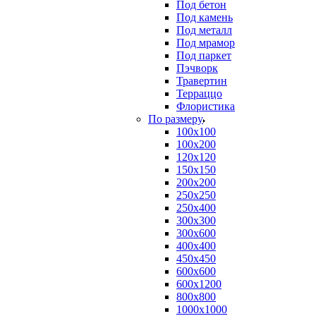
Под бетон
Под камень
Под металл
Под мрамор
Под паркет
Пэчворк
Травертин
Терраццо
Флористика
По размеру
100х100
100х200
120х120
150х150
200х200
250х250
250х400
300х300
300х600
400х400
450х450
600х600
600х1200
800х800
1000х1000