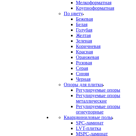
Мелкоформатная
Крупноформатная
По цвету
Бежевая
Белая
Голубая
Желтая
Зеленая
Коричневая
Красная
Оранжевая
Розовая
Серая
Синяя
Черная
Опоры для плитки
Регулируемые опоры
Регулируемые опоры
металлические
Регулируемые опоры
огнеупорные
Кварцвиниловые полы
SPC-ламинат
LVT-плитка
MSPC-ламинат