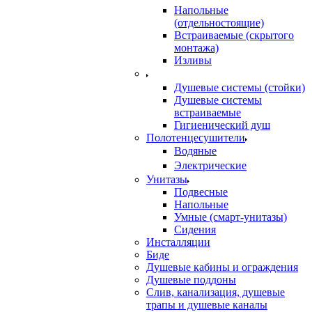
Напольные
(отдельностоящие)
Встраиваемые (скрытого
монтажа)
Изливы
Душевые системы (стойки)
Душевые системы
встраиваемые
Гигиенический душ
Полотенцесушители
ㅤВодяные
ㅤЭлектрические
Унитазы
Подвесные
Напольные
Умные (смарт-унитазы)
Сидения
Инсталляции
Биде
Душевые кабины и ограждения
Душевые поддоны
Слив, канализация, душевые
трапы и душевые каналы