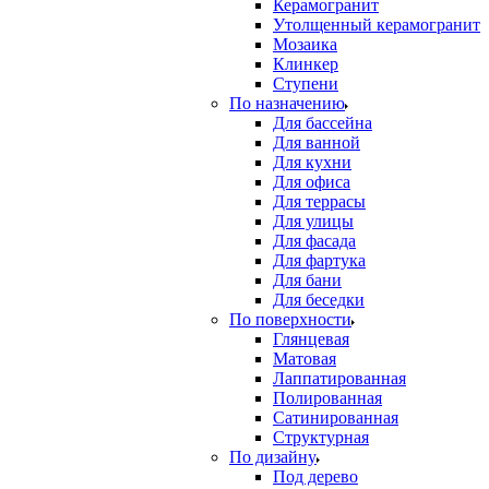
Керамогранит
Утолщенный керамогранит
Мозаика
Клинкер
Ступени
По назначению
Для бассейна
Для ванной
Для кухни
Для офиса
Для террасы
Для улицы
Для фасада
Для фартука
Для бани
Для беседки
По поверхности
Глянцевая
Матовая
Лаппатированная
Полированная
Сатинированная
Структурная
По дизайну
Под дерево