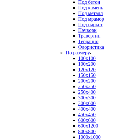
Под бетон
Под камень
Под металл
Под мрамор
Под паркет
Пэчворк
Травертин
Терраццо
Флористика
По размеру
100х100
100х200
120х120
150х150
200х200
250х250
250х400
300х300
300х600
400х400
450х450
600х600
600х1200
800х800
1000х1000