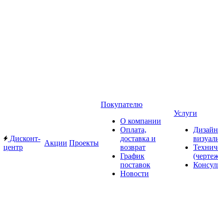
Покупателю
Услуги
О компании
Оплата,
Дизайн
Дисконт-
доставка и
визуал
Акции
Проекты
центр
возврат
Технич
График
(черте
поставок
Консул
Новости