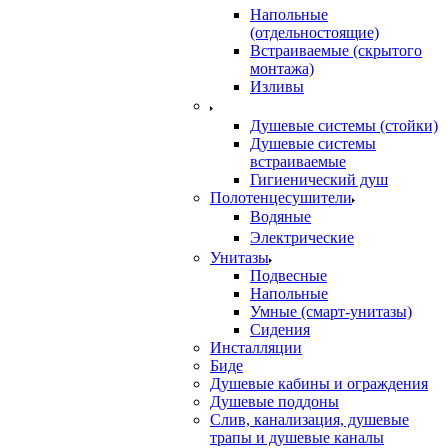
Напольные
(отдельностоящие)
Встраиваемые (скрытого
монтажа)
Изливы
Душевые системы (стойки)
Душевые системы
встраиваемые
Гигиенический душ
Полотенцесушители
ㅤВодяные
ㅤЭлектрические
Унитазы
Подвесные
Напольные
Умные (смарт-унитазы)
Сидения
Инсталляции
Биде
Душевые кабины и ограждения
Душевые поддоны
Слив, канализация, душевые
трапы и душевые каналы