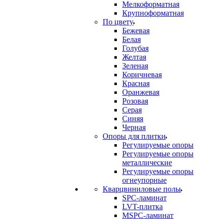
Мелкоформатная
Крупноформатная
По цвету
Бежевая
Белая
Голубая
Желтая
Зеленая
Коричневая
Красная
Оранжевая
Розовая
Серая
Синяя
Черная
Опоры для плитки
Регулируемые опоры
Регулируемые опоры
металлические
Регулируемые опоры
огнеупорные
Кварцвиниловые полы
SPC-ламинат
LVT-плитка
MSPC-ламинат