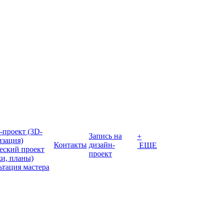
-проект (3D-
Запись на
+
изация)
Контакты
дизайн-
ЕЩЕ
еский проект
проект
жи, планы)
ьтация мастера