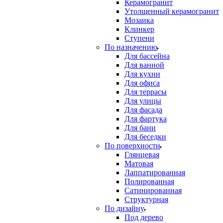
Керамогранит
Утолщенный керамогранит
Мозаика
Клинкер
Ступени
По назначению
Для бассейна
Для ванной
Для кухни
Для офиса
Для террасы
Для улицы
Для фасада
Для фартука
Для бани
Для беседки
По поверхности
Глянцевая
Матовая
Лаппатированная
Полированная
Сатинированная
Структурная
По дизайну
Под дерево