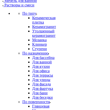
Мебель для ванной
Растворы и смеси
По типу
Керамическая
плитка
Керамогранит
Утолщенный
керамогранит
Мозаика
Клинкер
Ступени
По назначению
Для бассейна
Для ванной
Для кухни
Для офиса
Для террасы
Для улицы
Для фасада
Для фартука
Для бани
Для беседки
По поверхности
Глянцевая