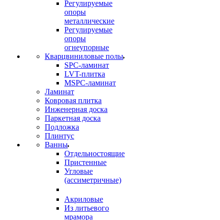
Регулируемые
опоры
металлические
Регулируемые
опоры
огнеупорные
Кварцвиниловые полы
SPC-ламинат
LVT-плитка
MSPC-ламинат
Ламинат
Ковровая плитка
Инженерная доска
Паркетная доска
Подложка
Плинтус
Ванны
Отдельностоящие
Пристенные
Угловые
(ассиметричные)
Акриловые
Из литьевого
мрамора