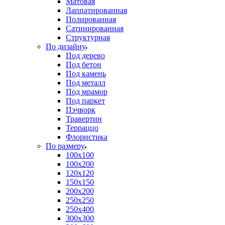
Матовая
Лаппатированная
Полированная
Сатинированная
Структурная
По дизайну
Под дерево
Под бетон
Под камень
Под металл
Под мрамор
Под паркет
Пэчворк
Травертин
Терраццо
Флористика
По размеру
100х100
100х200
120х120
150х150
200х200
250х250
250х400
300х300