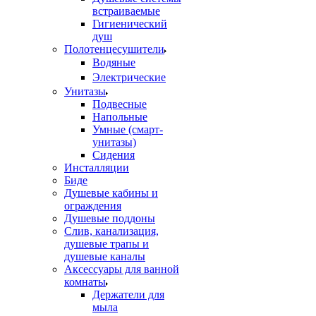
встраиваемые
Гигиенический
душ
Полотенцесушители
ㅤВодяные
ㅤЭлектрические
Унитазы
Подвесные
Напольные
Умные (смарт-
унитазы)
Сидения
Инсталляции
Биде
Душевые кабины и
ограждения
Душевые поддоны
Слив, канализация,
душевые трапы и
душевые каналы
Аксессуары для ванной
комнаты
Держатели для
мыла