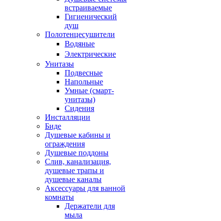
встраиваемые
Гигиенический
душ
Полотенцесушители
ㅤВодяные
ㅤЭлектрические
Унитазы
Подвесные
Напольные
Умные (смарт-
унитазы)
Сидения
Инсталляции
Биде
Душевые кабины и
ограждения
Душевые поддоны
Слив, канализация,
душевые трапы и
душевые каналы
Аксессуары для ванной
комнаты
Держатели для
мыла