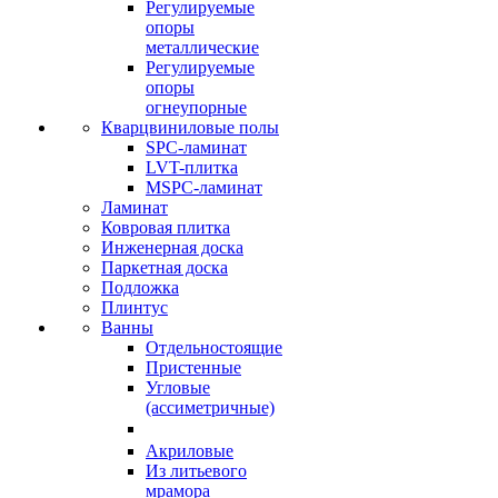
Регулируемые
опоры
металлические
Регулируемые
опоры
огнеупорные
Кварцвиниловые полы
SPC-ламинат
LVT-плитка
MSPC-ламинат
Ламинат
Ковровая плитка
Инженерная доска
Паркетная доска
Подложка
Плинтус
Ванны
Отдельностоящие
Пристенные
Угловые
(ассиметричные)
Акриловые
Из литьевого
мрамора