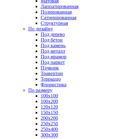
Матовая
Лаппатированная
Полированная
Сатинированная
Структурная
По дизайну
Под дерево
Под бетон
Под камень
Под металл
Под мрамор
Под паркет
Пэчворк
Травертин
Терраццо
Флористика
По размеру
100х100
100х200
120х120
150х150
200х200
250х250
250х400
300х300