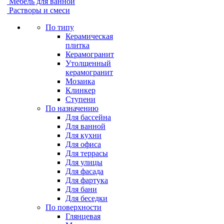
Мебель для ванной
Растворы и смеси
По типу
Керамическая
плитка
Керамогранит
Утолщенный
керамогранит
Мозаика
Клинкер
Ступени
По назначению
Для бассейна
Для ванной
Для кухни
Для офиса
Для террасы
Для улицы
Для фасада
Для фартука
Для бани
Для беседки
По поверхности
Глянцевая