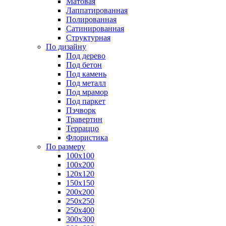
Матовая
Лаппатированная
Полированная
Сатинированная
Структурная
По дизайну
Под дерево
Под бетон
Под камень
Под металл
Под мрамор
Под паркет
Пэчворк
Травертин
Терраццо
Флористика
По размеру
100х100
100х200
120х120
150х150
200х200
250х250
250х400
300х300