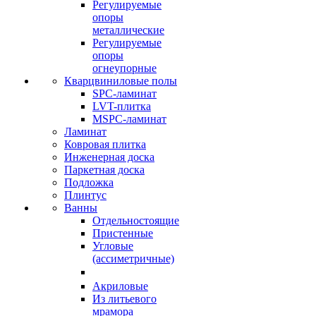
Регулируемые
опоры
металлические
Регулируемые
опоры
огнеупорные
Кварцвиниловые полы
SPC-ламинат
LVT-плитка
MSPC-ламинат
Ламинат
Ковровая плитка
Инженерная доска
Паркетная доска
Подложка
Плинтус
Ванны
Отдельностоящие
Пристенные
Угловые
(ассиметричные)
Акриловые
Из литьевого
мрамора