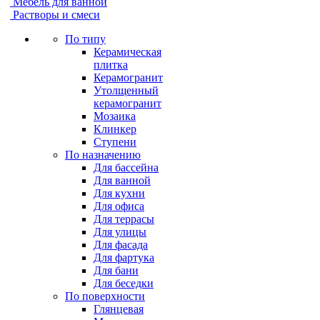
Мебель для ванной
Растворы и смеси
По типу
Керамическая
плитка
Керамогранит
Утолщенный
керамогранит
Мозаика
Клинкер
Ступени
По назначению
Для бассейна
Для ванной
Для кухни
Для офиса
Для террасы
Для улицы
Для фасада
Для фартука
Для бани
Для беседки
По поверхности
Глянцевая