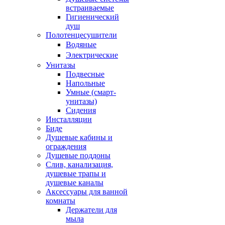
встраиваемые
Гигиенический
душ
Полотенцесушители
ㅤВодяные
ㅤЭлектрические
Унитазы
Подвесные
Напольные
Умные (смарт-
унитазы)
Сидения
Инсталляции
Биде
Душевые кабины и
ограждения
Душевые поддоны
Слив, канализация,
душевые трапы и
душевые каналы
Аксессуары для ванной
комнаты
Держатели для
мыла