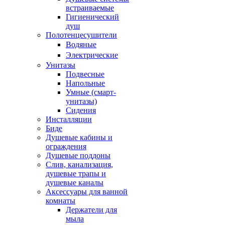
встраиваемые
Гигиенический
душ
Полотенцесушители
ㅤВодяные
ㅤЭлектрические
Унитазы
Подвесные
Напольные
Умные (смарт-
унитазы)
Сидения
Инсталляции
Биде
Душевые кабины и
ограждения
Душевые поддоны
Слив, канализация,
душевые трапы и
душевые каналы
Аксессуары для ванной
комнаты
Держатели для
мыла