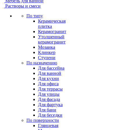
Мебель для ванной
Растворы и смеси
По типу
Керамическая
плитка
Керамогранит
Утолщенный
керамогранит
Мозаика
Клинкер
Ступени
По назначению
Для бассейна
Для ванной
Для кухни
Для офиса
Для террасы
Для улицы
Для фасада
Для фартука
Для бани
Для беседки
По поверхности
Глянцевая