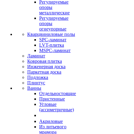
Регулируемые
опоры
металлические
Регулируемые
опоры
огнеупорные
Кварцвиниловые полы
SPC-ламинат
LVT-плитка
MSPC-ламинат
Ламинат
Ковровая плитка
Инженерная доска
Паркетная доска
Подложка
Плинтус
Ванны
Отдельностоящие
Пристенные
Угловые
(ассиметричные)
Акриловые
Из литьевого
мрамора