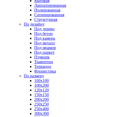
Матовая
Лаппатированная
Полированная
Сатинированная
Структурная
По дизайну
Под дерево
Под бетон
Под камень
Под металл
Под мрамор
Под паркет
Пэчворк
Травертин
Терраццо
Флористика
По размеру
100х100
100х200
120х120
150х150
200х200
250х250
250х400
300х300