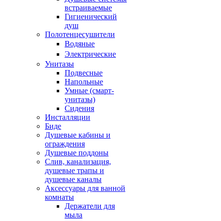
встраиваемые
Гигиенический
душ
Полотенцесушители
ㅤВодяные
ㅤЭлектрические
Унитазы
Подвесные
Напольные
Умные (смарт-
унитазы)
Сидения
Инсталляции
Биде
Душевые кабины и
ограждения
Душевые поддоны
Слив, канализация,
душевые трапы и
душевые каналы
Аксессуары для ванной
комнаты
Держатели для
мыла