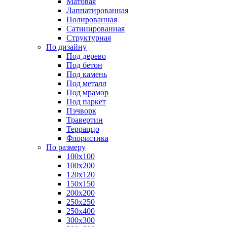
Матовая
Лаппатированная
Полированная
Сатинированная
Структурная
По дизайну
Под дерево
Под бетон
Под камень
Под металл
Под мрамор
Под паркет
Пэчворк
Травертин
Терраццо
Флористика
По размеру
100х100
100х200
120х120
150х150
200х200
250х250
250х400
300х300