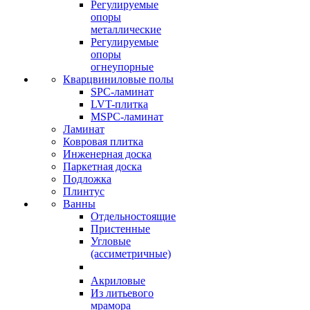
Регулируемые
опоры
металлические
Регулируемые
опоры
огнеупорные
Кварцвиниловые полы
SPC-ламинат
LVT-плитка
MSPC-ламинат
Ламинат
Ковровая плитка
Инженерная доска
Паркетная доска
Подложка
Плинтус
Ванны
Отдельностоящие
Пристенные
Угловые
(ассиметричные)
Акриловые
Из литьевого
мрамора