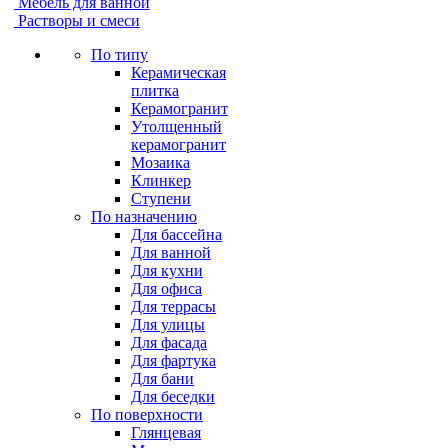
Мебель для ванной
Растворы и смеси
По типу
Керамическая
плитка
Керамогранит
Утолщенный
керамогранит
Мозаика
Клинкер
Ступени
По назначению
Для бассейна
Для ванной
Для кухни
Для офиса
Для террасы
Для улицы
Для фасада
Для фартука
Для бани
Для беседки
По поверхности
Глянцевая