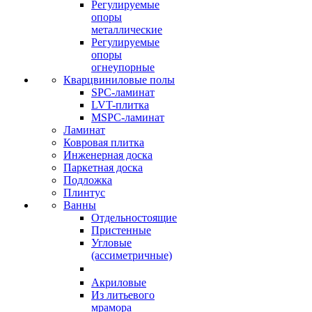
Регулируемые
опоры
металлические
Регулируемые
опоры
огнеупорные
Кварцвиниловые полы
SPC-ламинат
LVT-плитка
MSPC-ламинат
Ламинат
Ковровая плитка
Инженерная доска
Паркетная доска
Подложка
Плинтус
Ванны
Отдельностоящие
Пристенные
Угловые
(ассиметричные)
Акриловые
Из литьевого
мрамора