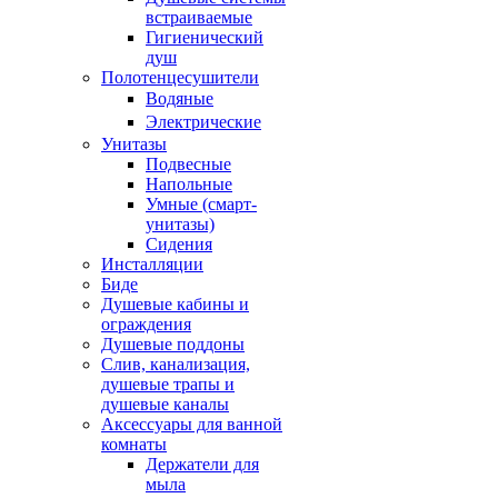
встраиваемые
Гигиенический
душ
Полотенцесушители
ㅤВодяные
ㅤЭлектрические
Унитазы
Подвесные
Напольные
Умные (смарт-
унитазы)
Сидения
Инсталляции
Биде
Душевые кабины и
ограждения
Душевые поддоны
Слив, канализация,
душевые трапы и
душевые каналы
Аксессуары для ванной
комнаты
Держатели для
мыла