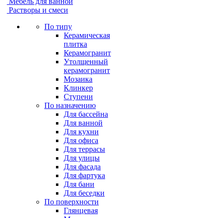
Мебель для ванной
Растворы и смеси
По типу
Керамическая
плитка
Керамогранит
Утолщенный
керамогранит
Мозаика
Клинкер
Ступени
По назначению
Для бассейна
Для ванной
Для кухни
Для офиса
Для террасы
Для улицы
Для фасада
Для фартука
Для бани
Для беседки
По поверхности
Глянцевая