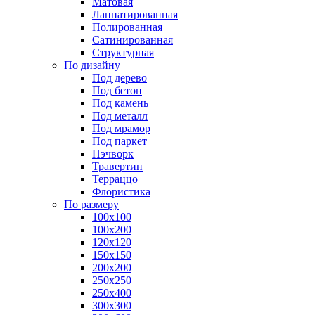
Матовая
Лаппатированная
Полированная
Сатинированная
Структурная
По дизайну
Под дерево
Под бетон
Под камень
Под металл
Под мрамор
Под паркет
Пэчворк
Травертин
Терраццо
Флористика
По размеру
100х100
100х200
120х120
150х150
200х200
250х250
250х400
300х300