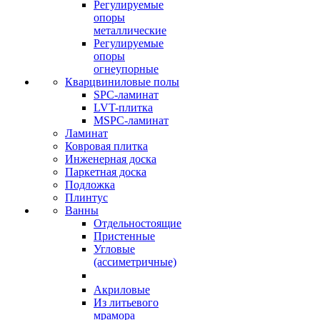
Регулируемые
опоры
металлические
Регулируемые
опоры
огнеупорные
Кварцвиниловые полы
SPC-ламинат
LVT-плитка
MSPC-ламинат
Ламинат
Ковровая плитка
Инженерная доска
Паркетная доска
Подложка
Плинтус
Ванны
Отдельностоящие
Пристенные
Угловые
(ассиметричные)
Акриловые
Из литьевого
мрамора