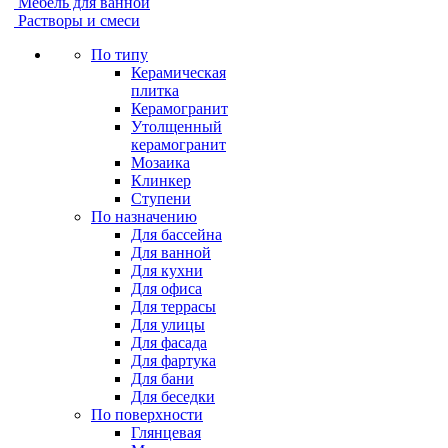
Мебель для ванной
Растворы и смеси
По типу
Керамическая
плитка
Керамогранит
Утолщенный
керамогранит
Мозаика
Клинкер
Ступени
По назначению
Для бассейна
Для ванной
Для кухни
Для офиса
Для террасы
Для улицы
Для фасада
Для фартука
Для бани
Для беседки
По поверхности
Глянцевая