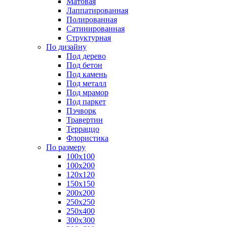
Матовая
Лаппатированная
Полированная
Сатинированная
Структурная
По дизайну
Под дерево
Под бетон
Под камень
Под металл
Под мрамор
Под паркет
Пэчворк
Травертин
Терраццо
Флористика
По размеру
100х100
100х200
120х120
150х150
200х200
250х250
250х400
300х300