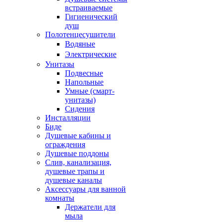
встраиваемые
Гигиенический
душ
Полотенцесушители
ㅤВодяные
ㅤЭлектрические
Унитазы
Подвесные
Напольные
Умные (смарт-
унитазы)
Сидения
Инсталляции
Биде
Душевые кабины и
ограждения
Душевые поддоны
Слив, канализация,
душевые трапы и
душевые каналы
Аксессуары для ванной
комнаты
Держатели для
мыла