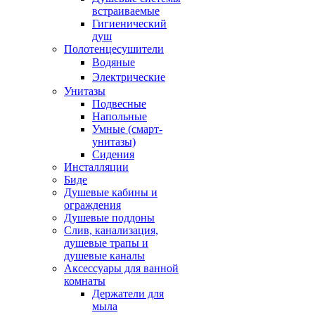
встраиваемые
Гигиенический
душ
Полотенцесушители
ㅤВодяные
ㅤЭлектрические
Унитазы
Подвесные
Напольные
Умные (смарт-
унитазы)
Сидения
Инсталляции
Биде
Душевые кабины и
ограждения
Душевые поддоны
Слив, канализация,
душевые трапы и
душевые каналы
Аксессуары для ванной
комнаты
Держатели для
мыла