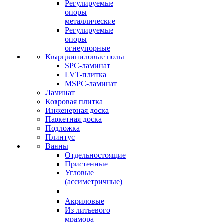
Регулируемые
опоры
металлические
Регулируемые
опоры
огнеупорные
Кварцвиниловые полы
SPC-ламинат
LVT-плитка
MSPC-ламинат
Ламинат
Ковровая плитка
Инженерная доска
Паркетная доска
Подложка
Плинтус
Ванны
Отдельностоящие
Пристенные
Угловые
(ассиметричные)
Акриловые
Из литьевого
мрамора