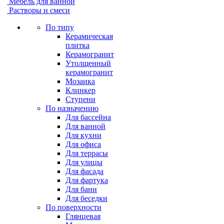
Мебель для ванной
Растворы и смеси
По типу
Керамическая
плитка
Керамогранит
Утолщенный
керамогранит
Мозаика
Клинкер
Ступени
По назначению
Для бассейна
Для ванной
Для кухни
Для офиса
Для террасы
Для улицы
Для фасада
Для фартука
Для бани
Для беседки
По поверхности
Глянцевая