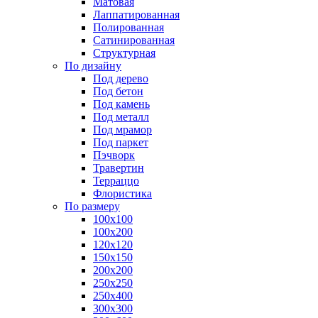
Матовая
Лаппатированная
Полированная
Сатинированная
Структурная
По дизайну
Под дерево
Под бетон
Под камень
Под металл
Под мрамор
Под паркет
Пэчворк
Травертин
Терраццо
Флористика
По размеру
100х100
100х200
120х120
150х150
200х200
250х250
250х400
300х300