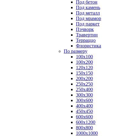
Под бетон
Под камень
Под металл
Под мрамор
Под паркет
Пэчворк
Травертин
Терраццо
Флористика
По размеру
100х100
100х200
120х120
150х150
200х200
250х250
250х400
300х300
300х600
400х400
450х450
600х600
600х1200
800х800
1000х1000