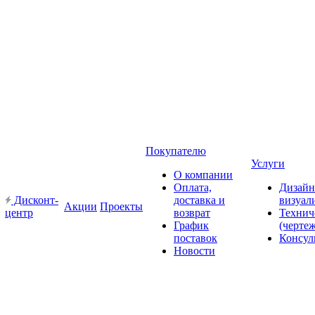
Покупателю
Услуги
О компании
Оплата,
Дизайн
Дисконт-
доставка и
визуал
Акции
Проекты
центр
возврат
Технич
График
(черте
поставок
Консул
Новости