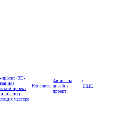
-проект (3D-
Запись на
+
изация)
Контакты
дизайн-
ЕЩЕ
еский проект
проект
жи, планы)
ьтация мастера