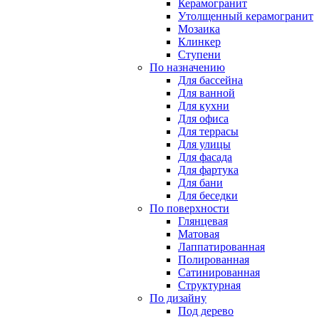
Керамогранит
Утолщенный керамогранит
Мозаика
Клинкер
Ступени
По назначению
Для бассейна
Для ванной
Для кухни
Для офиса
Для террасы
Для улицы
Для фасада
Для фартука
Для бани
Для беседки
По поверхности
Глянцевая
Матовая
Лаппатированная
Полированная
Сатинированная
Структурная
По дизайну
Под дерево