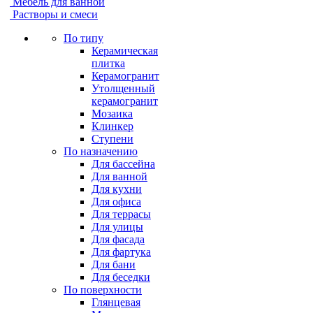
Мебель для ванной
Растворы и смеси
По типу
Керамическая
плитка
Керамогранит
Утолщенный
керамогранит
Мозаика
Клинкер
Ступени
По назначению
Для бассейна
Для ванной
Для кухни
Для офиса
Для террасы
Для улицы
Для фасада
Для фартука
Для бани
Для беседки
По поверхности
Глянцевая