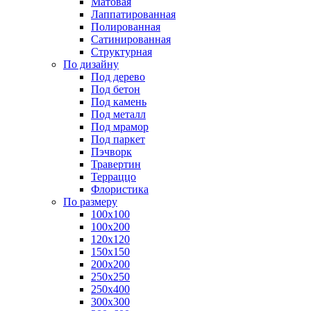
Матовая
Лаппатированная
Полированная
Сатинированная
Структурная
По дизайну
Под дерево
Под бетон
Под камень
Под металл
Под мрамор
Под паркет
Пэчворк
Травертин
Терраццо
Флористика
По размеру
100х100
100х200
120х120
150х150
200х200
250х250
250х400
300х300