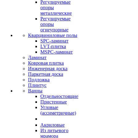
Регулируемые
опоры
металлические
Регулируемые
опоры
огнеупорные
Кварцвиниловые полы
SPC-ламинат
LVT-плитка
MSPC-ламинат
Ламинат
Ковровая плитка
Инженерная доска
Паркетная доска
Подложка
Плинтус
Ванны
Отдельностоящие
Пристенные
Угловые
(ассиметричные)
Акриловые
Из литьевого
мрамора