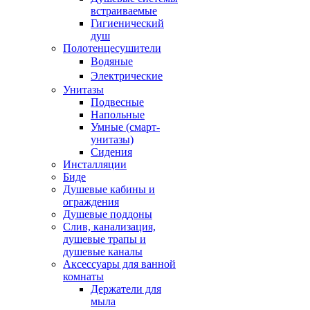
встраиваемые
Гигиенический
душ
Полотенцесушители
ㅤВодяные
ㅤЭлектрические
Унитазы
Подвесные
Напольные
Умные (смарт-
унитазы)
Сидения
Инсталляции
Биде
Душевые кабины и
ограждения
Душевые поддоны
Слив, канализация,
душевые трапы и
душевые каналы
Аксессуары для ванной
комнаты
Держатели для
мыла