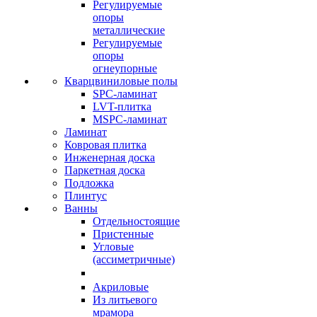
Регулируемые
опоры
металлические
Регулируемые
опоры
огнеупорные
Кварцвиниловые полы
SPC-ламинат
LVT-плитка
MSPC-ламинат
Ламинат
Ковровая плитка
Инженерная доска
Паркетная доска
Подложка
Плинтус
Ванны
Отдельностоящие
Пристенные
Угловые
(ассиметричные)
Акриловые
Из литьевого
мрамора