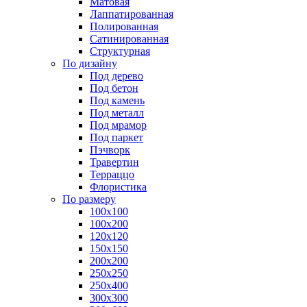
Матовая
Лаппатированная
Полированная
Сатинированная
Структурная
По дизайну
Под дерево
Под бетон
Под камень
Под металл
Под мрамор
Под паркет
Пэчворк
Травертин
Терраццо
Флористика
По размеру
100х100
100х200
120х120
150х150
200х200
250х250
250х400
300х300