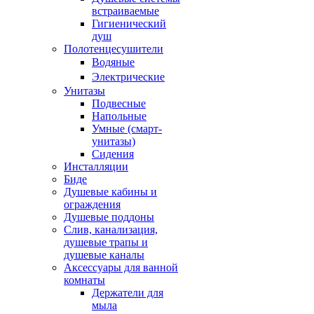
встраиваемые
Гигиенический
душ
Полотенцесушители
ㅤВодяные
ㅤЭлектрические
Унитазы
Подвесные
Напольные
Умные (смарт-
унитазы)
Сидения
Инсталляции
Биде
Душевые кабины и
ограждения
Душевые поддоны
Слив, канализация,
душевые трапы и
душевые каналы
Аксессуары для ванной
комнаты
Держатели для
мыла