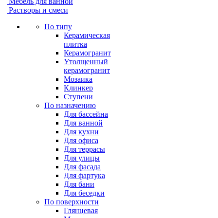
Мебель для ванной
Растворы и смеси
По типу
Керамическая
плитка
Керамогранит
Утолщенный
керамогранит
Мозаика
Клинкер
Ступени
По назначению
Для бассейна
Для ванной
Для кухни
Для офиса
Для террасы
Для улицы
Для фасада
Для фартука
Для бани
Для беседки
По поверхности
Глянцевая