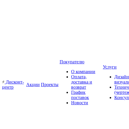
Покупателю
Услуги
О компании
Оплата,
Дизайн
Дисконт-
доставка и
визуал
Акции
Проекты
центр
возврат
Технич
График
(черте
поставок
Консул
Новости